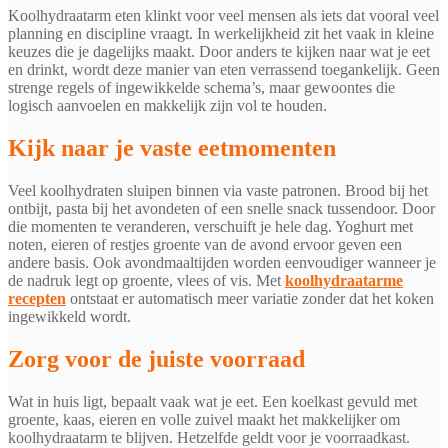
Koolhydraatarm eten klinkt voor veel mensen als iets dat vooral veel
planning en discipline vraagt. In werkelijkheid zit het vaak in kleine
keuzes die je dagelijks maakt. Door anders te kijken naar wat je eet
en drinkt, wordt deze manier van eten verrassend toegankelijk. Geen
strenge regels of ingewikkelde schema’s, maar gewoontes die
logisch aanvoelen en makkelijk zijn vol te houden.
Kijk naar je vaste eetmomenten
Veel koolhydraten sluipen binnen via vaste patronen. Brood bij het
ontbijt, pasta bij het avondeten of een snelle snack tussendoor. Door
die momenten te veranderen, verschuift je hele dag. Yoghurt met
noten, eieren of restjes groente van de avond ervoor geven een
andere basis. Ook avondmaaltijden worden eenvoudiger wanneer je
de nadruk legt op groente, vlees of vis. Met
koolhydraatarme
recepten
ontstaat er automatisch meer variatie zonder dat het koken
ingewikkeld wordt.
Zorg voor de juiste voorraad
Wat in huis ligt, bepaalt vaak wat je eet. Een koelkast gevuld met
groente, kaas, eieren en volle zuivel maakt het makkelijker om
koolhydraatarm te blijven. Hetzelfde geldt voor je voorraadkast.