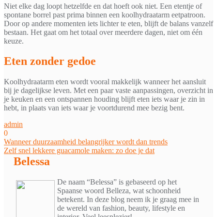
Niet elke dag loopt hetzelfde en dat hoeft ook niet. Een etentje of
spontane borrel past prima binnen een koolhydraatarm eetpatroon.
Door op andere momenten iets lichter te eten, blijft de balans vanzelf
bestaan. Het gaat om het totaal over meerdere dagen, niet om één
keuze.
Eten zonder gedoe
Koolhydraatarm eten wordt vooral makkelijk wanneer het aansluit
bij je dagelijkse leven. Met een paar vaste aanpassingen, overzicht in
je keuken en een ontspannen houding blijft eten iets waar je zin in
hebt, in plaats van iets waar je voortdurend mee bezig bent.
admin
0
Bericht
Wanneer duurzaamheid belangrijker wordt dan trends
Zelf snel lekkere guacamole maken: zo doe je dat
navigatie
Belessa
De naam “Belessa” is gebaseerd op het
Spaanse woord Belleza, wat schoonheid
betekent. In deze blog neem ik je graag mee in
de wereld van fashion, beauty, lifestyle en
interior. Veel leesplezier!