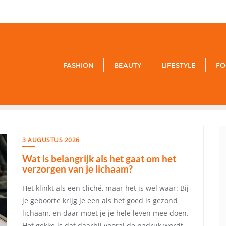
9849-xxx-
FASHION
BEAUTY
LIFESTYLE
FO
3 AUGUSTUS 2026
Wat is belangrijk als het gaat om het
verzorgen van je lichaam?
Het klinkt als een cliché, maar het is wel waar: Bij
je geboorte krijg je een als het goed is gezond
lichaam, en daar moet je je hele leven mee doen.
Het gekke is dat daarbij vooral de nadruk wordt