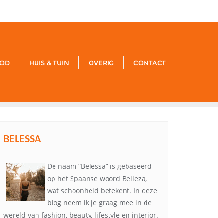
xxx
noreply@example.com
Tyagal, Patan, Lalitpur
OD
HUIS & TUIN
OVERIG
CONTACT
BELESSA
De naam “Belessa” is gebaseerd
op het Spaanse woord Belleza,
wat schoonheid betekent. In deze
blog neem ik je graag mee in de
wereld van fashion, beauty, lifestyle en interior.