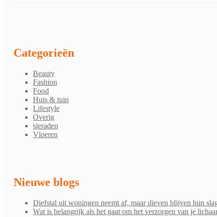
Categorieën
Beauty
Fashion
Food
Huis & tuin
Lifestyle
Overig
sieraden
Vloeren
Nieuwe blogs
Diefstal uit woningen neemt af, maar dieven blijven hun sla
Wat is belangrijk als het gaat om het verzorgen van je licha