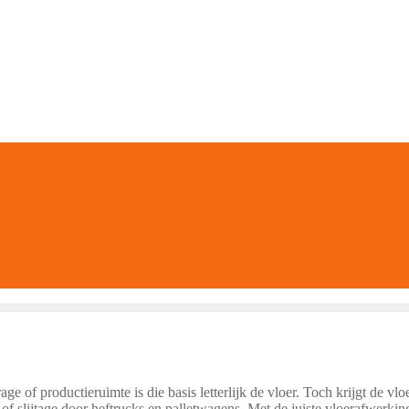
ge of productieruimte is die basis letterlijk de vloer. Toch krijgt de v
f slijtage door heftrucks en palletwagens. Met de juiste vloerafwerking v