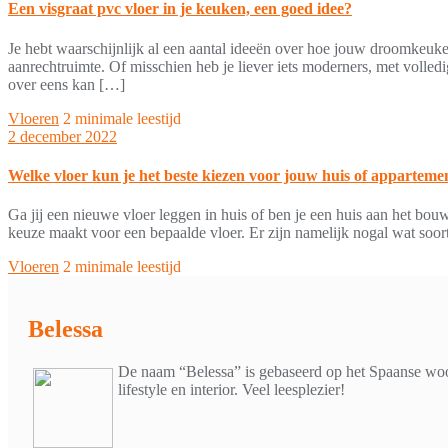
Een visgraat pvc vloer in je keuken, een goed idee?
Je hebt waarschijnlijk al een aantal ideeën over hoe jouw droomkeuke
aanrechtruimte. Of misschien heb je liever iets moderners, met volledig
over eens kan […]
Vloeren
2 minimale leestijd
2 december 2022
Welke vloer kun je het beste kiezen voor jouw huis of apparteme
Ga jij een nieuwe vloer leggen in huis of ben je een huis aan het bou
keuze maakt voor een bepaalde vloer. Er zijn namelijk nogal wat soort
Vloeren
2 minimale leestijd
Belessa
De naam “Belessa” is gebaseerd op het Spaanse woor
lifestyle en interior. Veel leesplezier!