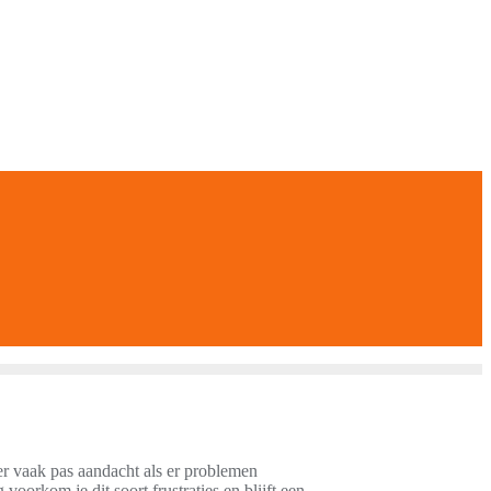
loer vaak pas aandacht als er problemen
oorkom je dit soort frustraties en blijft een