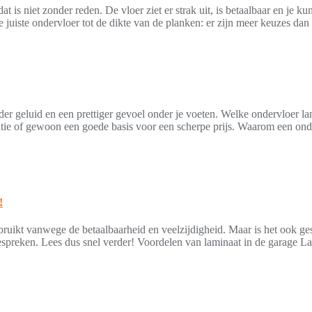
 is niet zonder reden. De vloer ziet er strak uit, is betaalbaar en je ku
e juiste ondervloer tot de dikte van de planken: er zijn meer keuzes da
der geluid en een prettiger gevoel onder je voeten. Welke ondervloer lam
atie of gewoon een goede basis voor een scherpe prijs. Waarom een onde
!
bruikt vanwege de betaalbaarheid en veelzijdigheid. Maar is het ook ge
espreken. Lees dus snel verder! Voordelen van laminaat in de garage La