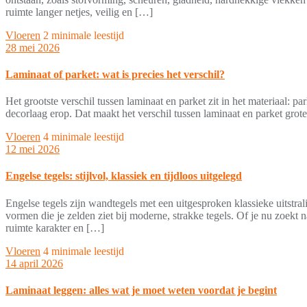
ruimte langer netjes, veilig en […]
Vloeren
2 minimale leestijd
28 mei 2026
Laminaat of parket: wat is precies het verschil?
Het grootste verschil tussen laminaat en parket zit in het materiaal: p
decorlaag erop. Dat maakt het verschil tussen laminaat en parket groter 
Vloeren
4 minimale leestijd
12 mei 2026
Engelse tegels: stijlvol, klassiek en tijdloos uitgelegd
Engelse tegels zijn wandtegels met een uitgesproken klassieke uitstrali
vormen die je zelden ziet bij moderne, strakke tegels. Of je nu zoekt n
ruimte karakter en […]
Vloeren
4 minimale leestijd
14 april 2026
Laminaat leggen: alles wat je moet weten voordat je begint