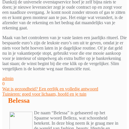
Dankzij de universele overstapservice hoef je zelf bijna niets te
doen; je nieuwe leverancier zegt je oude contract op en zorgt voor
een naadloze overgang. Je komt nooit zonder stroom of gas te zitten
en er komt geen monteur aan te pas. Het enige wat verandert, is de
afzender van de rekening en het bedrag dat maandelijks van je
rekening gaat.
Maak van het controleren van je vaste lasten een jaarlijks ritueel. Die
bespaarde euro’s zijn de leukste euro’s om uit te geven, omdat je er
niets voor hebt hoeven laten in je dagelijkse routine. Of je dat geld
nu in je vakantiepotje stopt, gebruikt voor die ene mooie aankoop
voor je interieur of simpelweg als extra buffer op je bankrekening
laat staan; de winst begint bij die ene klik op de vergelijker. Slim
vergelijken is de kortste weg naar financiële rust.
admin
0
Bericht
Wat is gezondheid? Een eerlijk en volledig antwoord
Tuinieren: goed voor lichaam, hoofd en je tuin
navigatie
Belessa
De naam “Belessa” is gebaseerd op het
Spaanse woord Belleza, wat schoonheid
betekent. In deze blog neem ik je graag mee in
de wereld van fashion, beauty, lifestyle en