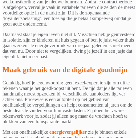
welkomstkorting van je nieuwe buurman. Zodra je contractperiode
is afgelopen, verval je vaak in variabele tarieven die zelden de meest
voordelige optie in de markt zijn. Dit is de zogenaamde
‘loyaliteitsbelasting’: een toeslag die je betaalt simpelweg omdat je
geen actie onderneemt.
Daarnaast staat je eigen leven niet stil. Misschien heb je geïnvesteerd
in isolatie, zijn er kinderen uit huis gegaan of ben je juist vaker thuis
gaan werken. Je energieverbruik van drie jaar geleden is niet meer
dat van nu. Door niet te vergelijken, dwing je jezelf in een jasje dat
eigenlijk niet meer past.
Maak gebruik van de digitale goudmijn
Gelukkig hoef je tegenwoordig geen excel-expert te zijn om uit te
rekenen waar je het goedkoopst uit bent. De tijd dat je alle tarieven
handmatig moest opzoeken bij verschillende aanbieders ligt ver
achter ons. Pricewise is een autoriteit op het gebied van
onafhankelijke vergelijkingen en helpt consumenten al jaren om de
beste deals te vinden voor hun vaste lasten. Zij doen het zware
rekenwerk voor je, zodat jij alleen nog maar de vruchten hoeft te
plukken van een transparante markt.
Met een onafhankelijke
energievergelijker
zie je binnen enkele
minuten welk aanbod op dit moment het scherpst is voor jouw