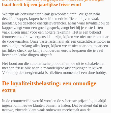
baat heeft bij een jaarlijkse frisse wind
We zijn als consumenten vaak gewoontedieren. We gaan naar
dezelfde kapper, kopen hetzelfde merk koffie en blijven vaak
jarenlang bij dezelfde energieleverancier. Maar waar loyaliteit bij de
kapper zorgt voor een goed gesprek, zorgt het bij je vaste lasten
vaak alleen maar voor een hogere rekening. Het is een bekend
fenomeen: zodra we ergens klant zijn, kijken we niet meer om naar
de voorwaarden. Onze vaste lasten zijn als een onzichtbare motor in
ons budget; zolang alles loopt, kijken we er niet naar om, maar een
jaarlijkse check-up kan je honderden euro’s besparen die je veel
liever aan leuke dingen uitgeeft.
Het loont om die automatische piloot af en toe uit te schakelen en
met een frisse blik naar je maandelijkse afschrijvingen te kijken.
Vooral op de energiemarkt is stilzitten momenteel een dure hobby.
De loyaliteitsbelasting: een onnodige
extra
In de commerciële wereld worden de scherpste prijzen bijna altijd
ingezet om nieuwe klanten binnen te halen. Dat betekent dat jij als
trouwe, zittende klant vaak onbewust meebetaalt aan de