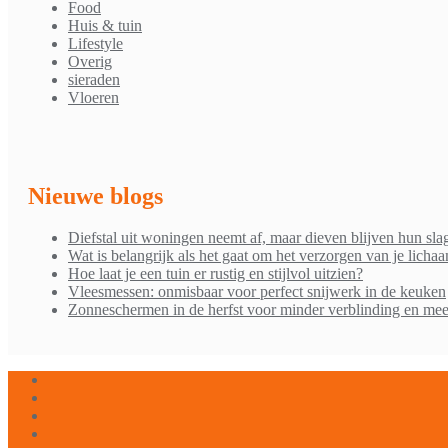
Food
Huis & tuin
Lifestyle
Overig
sieraden
Vloeren
Nieuwe blogs
Diefstal uit woningen neemt af, maar dieven blijven hun sla
Wat is belangrijk als het gaat om het verzorgen van je licha
Hoe laat je een tuin er rustig en stijlvol uitzien?
Vleesmessen: onmisbaar voor perfect snijwerk in de keuken
Zonneschermen in de herfst voor minder verblinding en mee