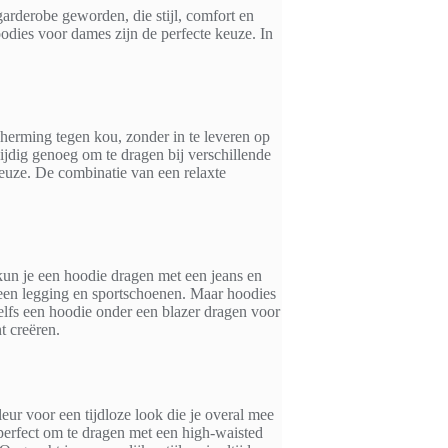
garderobe geworden, die stijl, comfort en
hoodies voor dames zijn de perfecte keuze. In
herming tegen kou, zonder in te leveren op
zijdig genoeg om te dragen bij verschillende
keuze. De combinatie van een relaxte
kun je een hoodie dragen met een jeans en
t een legging en sportschoenen. Maar hoodies
zelfs een hoodie onder een blazer dragen voor
t creëren.
leur voor een tijdloze look die je overal mee
perfect om te dragen met een high-waisted