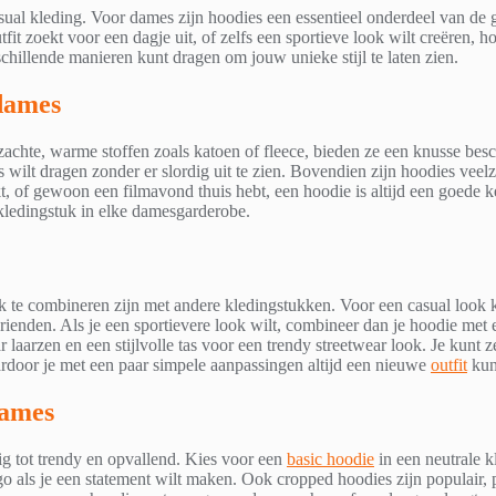
sual kleding. Voor dames zijn hoodies een essentieel onderdeel van de 
tfit zoekt voor een dagje uit, of zelfs een sportieve look wilt creëren, 
schillende manieren kunt dragen om jouw unieke stijl te laten zien.
dames
chte, warme stoffen zoals katoen of fleece, bieden ze een knusse besc
s wilt dragen zonder er slordig uit te zien. Bovendien zijn hoodies veel
, of gewoon een filmavond thuis hebt, een hoodie is altijd een goede 
 kledingstuk in elke damesgarderobe.
k te combineren zijn met andere kledingstukken. Voor een casual look 
vrienden. Als je een sportievere look wilt, combineer dan je hoodie me
 laarzen en een stijlvolle tas voor een trendy streetwear look. Je kunt 
rdoor je met een paar simpele aanpassingen altijd een nieuwe
outfit
kun
dames
dig tot trendy en opvallend. Kies voor een
basic hoodie
in een neutrale k
o als je een statement wilt maken. Ook cropped hoodies zijn populair, 