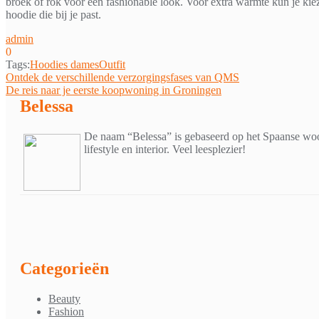
broek of rok voor een fashionable look. Voor extra warmte kun je kiez
hoodie die bij je past.
admin
0
Tags:
Hoodies dames
Outfit
Bericht
Ontdek de verschillende verzorgingsfases van QMS
De reis naar je eerste koopwoning in Groningen
navigatie
Belessa
De naam “Belessa” is gebaseerd op het Spaanse woor
lifestyle en interior. Veel leesplezier!
Categorieën
Beauty
Fashion