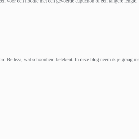
en voor een hoodie met een gevoerde capuchon of een langere lengte. Onge
d Belleza, wat schoonheid betekent. In deze blog neem ik je graag mee