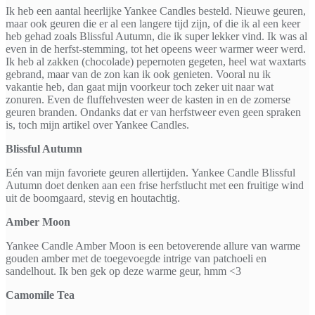
Ik heb een aantal heerlijke Yankee Candles besteld. Nieuwe geuren,
maar ook geuren die er al een langere tijd zijn, of die ik al een keer
heb gehad zoals Blissful Autumn, die ik super lekker vind. Ik was al
even in de herfst-stemming, tot het opeens weer warmer weer werd.
Ik heb al zakken (chocolade) pepernoten gegeten, heel wat waxtarts
gebrand, maar van de zon kan ik ook genieten. Vooral nu ik
vakantie heb, dan gaat mijn voorkeur toch zeker uit naar wat
zonuren. Even de fluffehvesten weer de kasten in en de zomerse
geuren branden. Ondanks dat er van herfstweer even geen spraken
is, toch mijn artikel over Yankee Candles.
Blissful Autumn
Eén van mijn favoriete geuren allertijden. Yankee Candle Blissful
Autumn doet denken aan een frise herfstlucht met een fruitige wind
uit de boomgaard, stevig en houtachtig.
Amber Moon
Yankee Candle Amber Moon is een betoverende allure van warme
gouden amber met de toegevoegde intrige van patchoeli en
sandelhout. Ik ben gek op deze warme geur, hmm <3
Camomile Tea