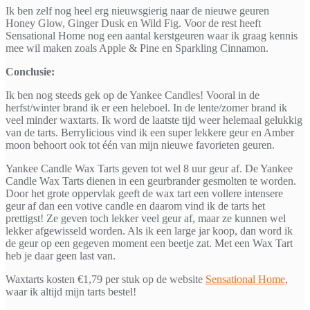
Ik ben zelf nog heel erg nieuwsgierig naar de nieuwe geuren
Honey Glow, Ginger Dusk en Wild Fig. Voor de rest heeft
Sensational Home nog een aantal kerstgeuren waar ik graag kennis
mee wil maken zoals Apple & Pine en Sparkling Cinnamon.
Conclusie:
Ik ben nog steeds gek op de Yankee Candles! Vooral in de
herfst/winter brand ik er een heleboel. In de lente/zomer brand ik
veel minder waxtarts. Ik word de laatste tijd weer helemaal gelukkig
van de tarts. Berrylicious vind ik een super lekkere geur en Amber
moon behoort ook tot één van mijn nieuwe favorieten geuren.
Yankee Candle Wax Tarts geven tot wel 8 uur geur af. De Yankee
Candle Wax Tarts dienen in een geurbrander gesmolten te worden.
Door het grote oppervlak geeft de wax tart een vollere intensere
geur af dan een votive candle en daarom vind ik de tarts het
prettigst! Ze geven toch lekker veel geur af, maar ze kunnen wel
lekker afgewisseld worden. Als ik een large jar koop, dan word ik
de geur op een gegeven moment een beetje zat. Met een Wax Tart
heb je daar geen last van.
Waxtarts kosten €1,79 per stuk op de website
Sensational Home
,
waar ik altijd mijn tarts bestel!