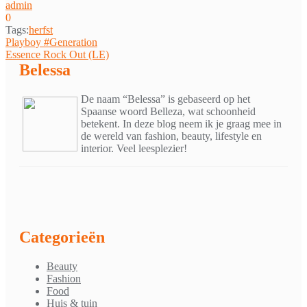
admin
0
Tags:
herfst
Bericht
Playboy #Generation
Essence Rock Out (LE)
navigatie
Belessa
De naam “Belessa” is gebaseerd op het
Spaanse woord Belleza, wat schoonheid
betekent. In deze blog neem ik je graag mee in
de wereld van fashion, beauty, lifestyle en
interior. Veel leesplezier!
Categorieën
Beauty
Fashion
Food
Huis & tuin