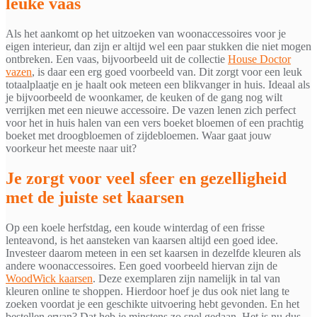
leuke vaas
Als het aankomt op het uitzoeken van woonaccessoires voor je
eigen interieur, dan zijn er altijd wel een paar stukken die niet mogen
ontbreken. Een vaas, bijvoorbeeld uit de collectie
House Doctor
vazen
, is daar een erg goed voorbeeld van. Dit zorgt voor een leuk
totaalplaatje en je haalt ook meteen een blikvanger in huis. Ideaal als
je bijvoorbeeld de woonkamer, de keuken of de gang nog wilt
verrijken met een nieuwe accessoire. De vazen lenen zich perfect
voor het in huis halen van een vers boeket bloemen of een prachtig
boeket met droogbloemen of zijdebloemen. Waar gaat jouw
voorkeur het meeste naar uit?
Je zorgt voor veel sfeer en gezelligheid
met de juiste set kaarsen
Op een koele herfstdag, een koude winterdag of een frisse
lenteavond, is het aansteken van kaarsen altijd een goed idee.
Investeer daarom meteen in een set kaarsen in dezelfde kleuren als
andere woonaccessoires. Een goed voorbeeld hiervan zijn de
WoodWick kaarsen
. Deze exemplaren zijn namelijk in tal van
kleuren online te shoppen. Hierdoor hoef je dus ook niet lang te
zoeken voordat je een geschikte uitvoering hebt gevonden. En het
bestellen ervan? Dat heb je minstens zo snel gedaan. Het is nu dus