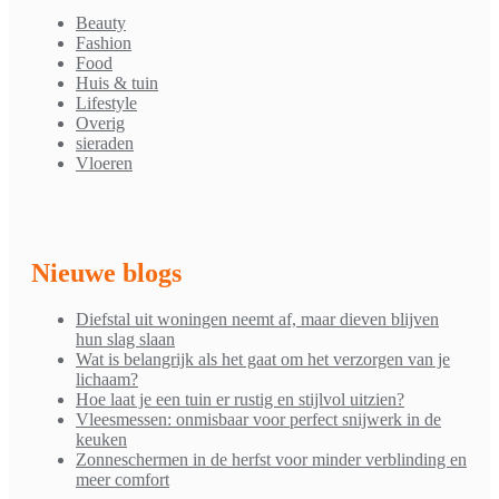
Beauty
Fashion
Food
Huis & tuin
Lifestyle
Overig
sieraden
Vloeren
Nieuwe blogs
Diefstal uit woningen neemt af, maar dieven blijven
hun slag slaan
Wat is belangrijk als het gaat om het verzorgen van je
lichaam?
Hoe laat je een tuin er rustig en stijlvol uitzien?
Vleesmessen: onmisbaar voor perfect snijwerk in de
keuken
Zonneschermen in de herfst voor minder verblinding en
meer comfort