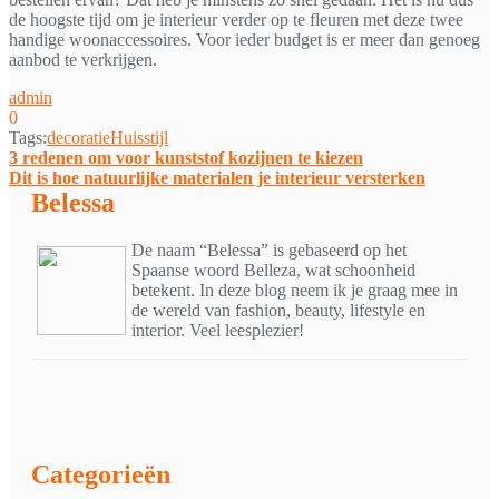
de hoogste tijd om je interieur verder op te fleuren met deze twee
handige woonaccessoires. Voor ieder budget is er meer dan genoeg
aanbod te verkrijgen.
admin
0
Tags:
decoratie
Huis
stijl
Bericht
3 redenen om voor kunststof kozijnen te kiezen
Dit is hoe natuurlijke materialen je interieur versterken
navigatie
Belessa
De naam “Belessa” is gebaseerd op het
Spaanse woord Belleza, wat schoonheid
betekent. In deze blog neem ik je graag mee in
de wereld van fashion, beauty, lifestyle en
interior. Veel leesplezier!
Categorieën