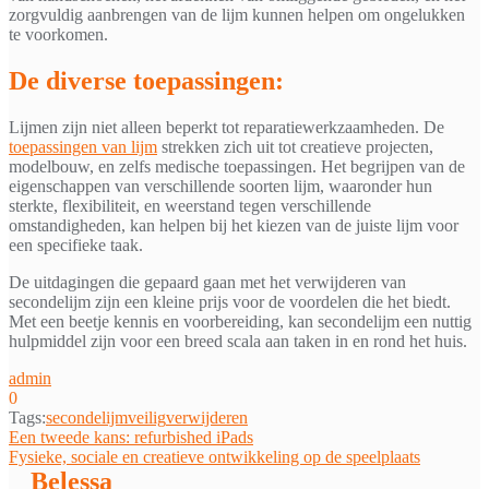
zorgvuldig aanbrengen van de lijm kunnen helpen om ongelukken
te voorkomen.
De diverse toepassingen:
Lijmen zijn niet alleen beperkt tot reparatiewerkzaamheden. De
toepassingen van lijm
strekken zich uit tot creatieve projecten,
modelbouw, en zelfs medische toepassingen. Het begrijpen van de
eigenschappen van verschillende soorten lijm, waaronder hun
sterkte, flexibiliteit, en weerstand tegen verschillende
omstandigheden, kan helpen bij het kiezen van de juiste lijm voor
een specifieke taak.
De uitdagingen die gepaard gaan met het verwijderen van
secondelijm zijn een kleine prijs voor de voordelen die het biedt.
Met een beetje kennis en voorbereiding, kan secondelijm een nuttig
hulpmiddel zijn voor een breed scala aan taken in en rond het huis.
admin
0
Tags:
secondelijm
veilig
verwijderen
Bericht
Een tweede kans: refurbished iPads
Fysieke, sociale en creatieve ontwikkeling op de speelplaats
navigatie
Belessa