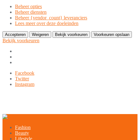
Beheer opties
Beheer diensten
Beheer {vendor_count} leveranciers
Lees meer over deze doeleinden
Accepteren
Weigeren
Bekijk voorkeuren
Voorkeuren opslaan
Bekijk voorkeuren
Ga
Facebook
naar
Twitter
de
Instagram
inhoud
9849-xxx-xxx
noreply@example.com
Tyagal, Patan, Lalitpur
Fashion
Beauty
Lifestyle