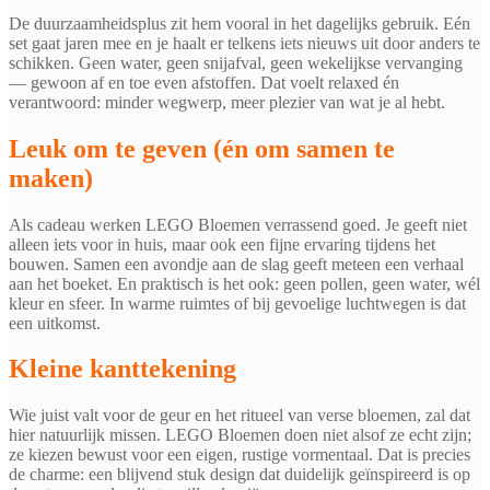
De duurzaamheidsplus zit hem vooral in het dagelijks gebruik. Eén
set gaat jaren mee en je haalt er telkens iets nieuws uit door anders te
schikken. Geen water, geen snijafval, geen wekelijkse vervanging
— gewoon af en toe even afstoffen. Dat voelt relaxed én
verantwoord: minder wegwerp, meer plezier van wat je al hebt.
Leuk om te geven (én om samen te
maken)
Als cadeau werken LEGO Bloemen verrassend goed. Je geeft niet
alleen iets voor in huis, maar ook een fijne ervaring tijdens het
bouwen. Samen een avondje aan de slag geeft meteen een verhaal
aan het boeket. En praktisch is het ook: geen pollen, geen water, wél
kleur en sfeer. In warme ruimtes of bij gevoelige luchtwegen is dat
een uitkomst.
Kleine kanttekening
Wie juist valt voor de geur en het ritueel van verse bloemen, zal dat
hier natuurlijk missen. LEGO Bloemen doen niet alsof ze echt zijn;
ze kiezen bewust voor een eigen, rustige vormentaal. Dat is precies
de charme: een blijvend stuk design dat duidelijk geïnspireerd is op