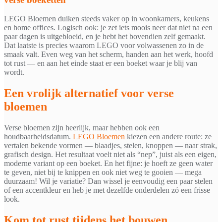
LEGO Bloemen duiken steeds vaker op in woonkamers, keukens
en home offices. Logisch ook: je zet iets moois neer dat niet na een
paar dagen is uitgebloeid, en je hebt het bovendien zelf gemaakt.
Dat laatste is precies waarom LEGO voor volwassenen zo in de
smaak valt. Even weg van het scherm, handen aan het werk, hoofd
tot rust — en aan het einde staat er een boeket waar je blij van
wordt.
Een vrolijk alternatief voor verse
bloemen
Verse bloemen zijn heerlijk, maar hebben ook een
houdbaarheidsdatum.
LEGO Bloemen
kiezen een andere route: ze
vertalen bekende vormen — blaadjes, stelen, knoppen — naar strak,
grafisch design. Het resultaat voelt niet als “nep”, juist als een eigen,
moderne variant op een boeket. En het fijne: je hoeft ze geen water
te geven, niet bij te knippen en ook niet weg te gooien — mega
duurzaam! Wil je variatie? Dan wissel je eenvoudig een paar stelen
of een accentkleur en heb je met dezelfde onderdelen zó een frisse
look.
Kom tot rust tijdens het bouwen