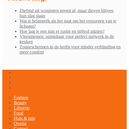
Diefstal uit woningen neemt af, maar dieven blijven
hun slag slaan
Wat is belangrijk als het gaat om het verzorgen van je
lichaam?
Hoe laat je een tuin er rustig en stijlvol uitzien?
Vleesmessen: onmisbaar voor perfect snijwerk in de
keuken
Zonneschermen in de herfst voor minder verblinding en
meer comfort
Fashion
Beauty
Lifestyle
Food
Huis & tuin
Overig
Contact