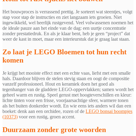
Het bouwproces is verrassend prettig. Je sorteert wat steentjes, volgt
stap voor stap de instructies en ziet langzaam iets groeien. Niet
ingewikkeld, wel heerlijk rustgevend. Veel volwassenen noemen het
de ideale pauze aan het einde van de dag: een uurtje concentratie
zonder prestatiedruk. En als je klaar bent, heb je geen “project” dat
weer de kast in moet, maar een interieurstuk dat je graag laat staan.
Zo laat je LEGO Bloemen tot hun recht
komen
Je krijgt het mooiste effect met een echte vaas, liefst met een smalle
hals. Daardoor blijven de stelen stevig staan en oogt de compositie
vanzelf professioneel. Hout en keramiek doen het goed als
tegenhanger van de gladdere LEGO-oppervlakken; samen wordt het
geheel warm en rustig. Speel gerust met hoogteverschillen en kleur:
lichte tinten voor een frisse, voorjaarsachtige sfeer, warmere tonen
als het buiten donkerder wordt. En wie eens iets anders wil dan een
boeket: denk aan een orchidee, rozen of de
LEGO bonsai boompjes
(10373)
voor een rustig, groen accent.
Duurzaam zonder grote woorden