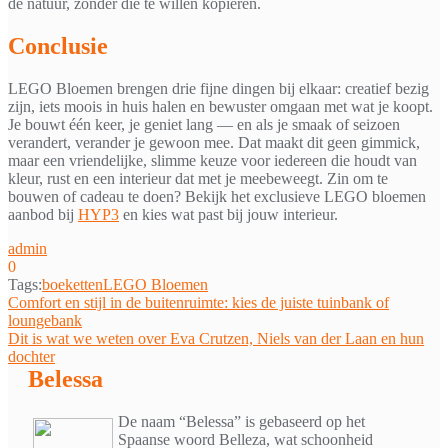
de natuur, zonder die te willen kopiëren.
Conclusie
LEGO Bloemen brengen drie fijne dingen bij elkaar: creatief bezig
zijn, iets moois in huis halen en bewuster omgaan met wat je koopt.
Je bouwt één keer, je geniet lang — en als je smaak of seizoen
verandert, verander je gewoon mee. Dat maakt dit geen gimmick,
maar een vriendelijke, slimme keuze voor iedereen die houdt van
kleur, rust en een interieur dat met je meebeweegt. Zin om te
bouwen of cadeau te doen? Bekijk het exclusieve LEGO bloemen
aanbod bij
HYP3
en kies wat past bij jouw interieur.
admin
0
Tags:
boeketten
LEGO Bloemen
Bericht
Comfort en stijl in de buitenruimte: kies de juiste tuinbank of
loungebank
navigatie
Dit is wat we weten over Eva Crutzen, Niels van der Laan en hun
dochter
Belessa
De naam “Belessa” is gebaseerd op het
Spaanse woord Belleza, wat schoonheid