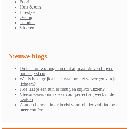
Food
Huis & tuin
Lifestyle
Overig
sieraden
Vloeren
Nieuwe blogs
Diefstal uit woningen neemt af, maar dieven blijven
hun slag slaan
Wat is belangrijk als het gaat om het verzorgen van je
lichaam?
Hoe laat je een tuin er rustig en stijlvol uitzien?
Vleesmessen: onmisbaar voor perfect snijwerk in de
keuken
Zonneschermen in de herfst voor minder verblinding en
meer comfort