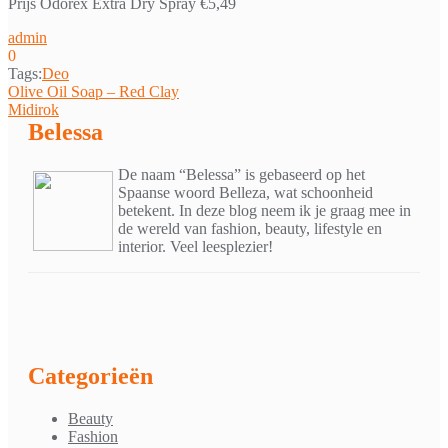
Prijs Odorex Extra Dry Spray €5,49
admin
0
Tags:
Deo
Bericht
Olive Oil Soap – Red Clay
Midirok
navigatie
Belessa
De naam “Belessa” is gebaseerd op het
Spaanse woord Belleza, wat schoonheid
betekent. In deze blog neem ik je graag mee in
de wereld van fashion, beauty, lifestyle en
interior. Veel leesplezier!
Categorieën
Beauty
Fashion