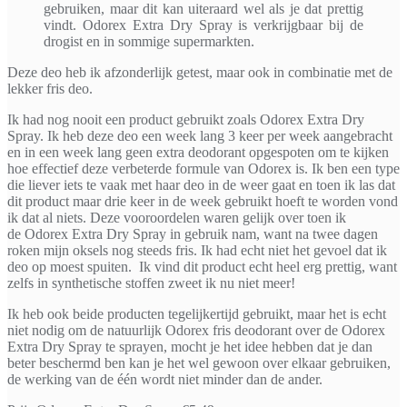
gebruiken, maar dit kan uiteraard wel als je dat prettig
vindt. Odorex Extra Dry Spray is verkrijgbaar bij de
drogist en in sommige supermarkten.
Deze deo heb ik afzonderlijk getest, maar ook in combinatie met de
lekker fris deo.
Ik had nog nooit een product gebruikt zoals Odorex Extra Dry
Spray. Ik heb deze deo een week lang 3 keer per week aangebracht
en in een week lang geen extra deodorant opgespoten om te kijken
hoe effectief deze verbeterde formule van Odorex is. Ik ben een type
die liever iets te vaak met haar deo in de weer gaat en toen ik las dat
dit product maar drie keer in de week gebruikt hoeft te worden vond
ik dat al niets. Deze vooroordelen waren gelijk over toen ik
de Odorex Extra Dry Spray in gebruik nam, want na twee dagen
roken mijn oksels nog steeds fris. Ik had echt niet het gevoel dat ik
deo op moest spuiten. Ik vind dit product echt heel erg prettig, want
zelfs in synthetische stoffen zweet ik nu niet meer!
Ik heb ook beide producten tegelijkertijd gebruikt, maar het is echt
niet nodig om de natuurlijk Odorex fris deodorant over de Odorex
Extra Dry Spray te sprayen, mocht je het idee hebben dat je dan
beter beschermd ben kan je het wel gewoon over elkaar gebruiken,
de werking van de één wordt niet minder dan de ander.