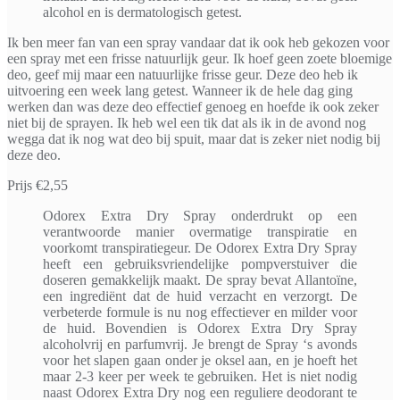
alcohol en is dermatologisch getest.
Ik ben meer fan van een spray vandaar dat ik ook heb gekozen voor
een spray met een frisse natuurlijk geur. Ik hoef geen zoete bloemige
deo, geef mij maar een natuurlijke frisse geur. Deze deo heb ik
uitvoering een week lang getest. Wanneer ik de hele dag ging
werken dan was deze deo effectief genoeg en hoefde ik ook zeker
niet bij de sprayen. Ik heb wel een tik dat als ik in de avond nog
wegga dat ik nog wat deo bij spuit, maar dat is zeker niet nodig bij
deze deo.
Prijs €2,55
Odorex Extra Dry Spray onderdrukt op een
verantwoorde manier overmatige transpiratie en
voorkomt transpiratiegeur. De Odorex Extra Dry Spray
heeft een gebruiksvriendelijke pompverstuiver die
doseren gemakkelijk maakt. De spray bevat Allantoïne,
een ingrediënt dat de huid verzacht en verzorgt. De
verbeterde formule is nu nog effectiever en milder voor
de huid. Bovendien is Odorex Extra Dry Spray
alcoholvrij en parfumvrij. Je brengt de Spray ‘s avonds
voor het slapen gaan onder je oksel aan, en je hoeft het
maar 2-3 keer per week te gebruiken. Het is niet nodig
naast Odorex Extra Dry nog een reguliere deodorant te