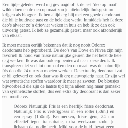
Een tijdje geleden werd mij gevraagd of ik de test ‘deo op maat’
wilde doen en de deo op maat zou je uiteindelijk thuisgestuurd
krijgen als blogger. Ik ben altijd erg blij met een goede deodorant
die bij je huidtype past en de hele dag werkt. Inmiddels heb ik deze
deo’s alweer zo’n drie/vier weken in huis en heb ik ze dan ook
uitvoerig getest. Ik heb ze gezamelijk getest, maar ook afzonderlijk
van elkaar.
Ik moet meteen eerlijk bekennen dat ik nog nooit Odorex
deodorants heb geprobeerd. De deo’s van Dove en Nivea zijn mijn
favoriet! Ik houd van frisse natuurlijke geuren die het liefst de hele
dag werken. Ik was dan ook erg benieuwd naar deze deo’s. Ik
transpireer niet veel tot normaal en deo op maat was de natuurlijk
fris deo die 24 uur zou moeten werken. De extra dry deodorant zat
er bij geleverd en ook daar was ik erg nieuwsgierig naar. Er zijn wel
wat syntetische stoffen waardoor ik meer ga zweten. De blousjes
bijvoorbeeld die zijn de laatste tijd bijna alleen nog maar gemaakt
van synthetische stoffen, dus een extra dry deodorant is dan zeker
een musthave.
Odorex Natuurlijk Fris is een heerlijk frisse deodorant.
Natuurlijk Fris is verkrijgbaar in een roller (50ml) en
een spray (150ml). Kenmerken; frisse geur, 24 uur
effectief tegen transpiratie, extra werkzaam zodra je
lichaam dat nodig heeft. Mild voor de huid, bevat geen