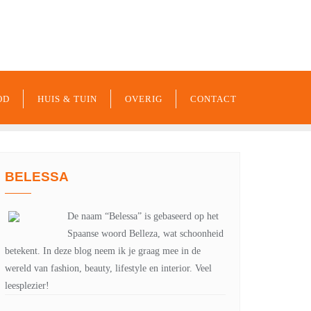
-xxx-xxx
noreply@example.com
Tyagal, Patan, Lalitpur
OD
HUIS & TUIN
OVERIG
CONTACT
BELESSA
De naam “Belessa” is gebaseerd op het
Spaanse woord Belleza, wat schoonheid
betekent. In deze blog neem ik je graag mee in de
wereld van fashion, beauty, lifestyle en interior. Veel
leesplezier!