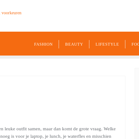
k voorkeuren
9849
FASHION
BEAUTY
LIFESTYLE
FO
t een leuke outfit samen, maar dan komt de grote vraag. Welke
noeg is voor je laptop, je lunch, je waterfles en misschien