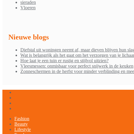
sieraden
Vloeren
Nieuwe blogs
Diefstal uit woningen neemt af, maar dieven blijven hun sla
Wat is belangrijk als het gaat om het verzorgen van je licha
Hoe laat je een tuin er rustig en stijlvol uitzien?
Vleesmessen: onmisbaar voor perfect snijwerk in de keuken
Zonneschermen in de herfst voor minder verblinding en mee
Fashion
Beauty
Lifestyle