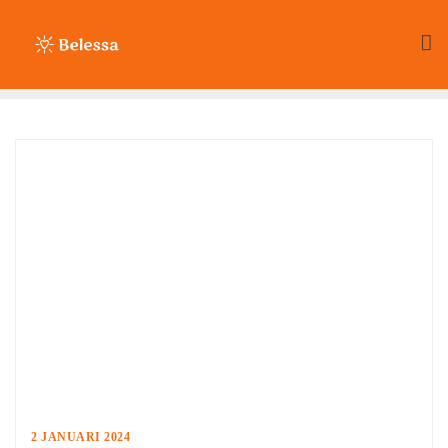
Ga
naar
de
inhoud
2 JANUARI 2024