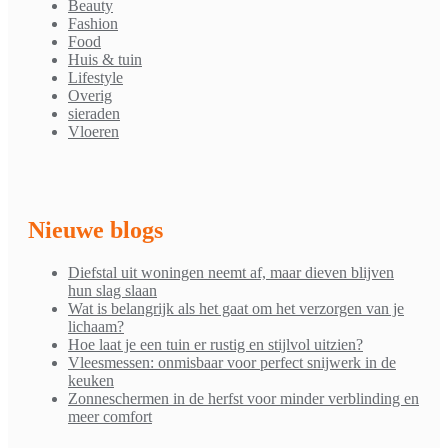
Beauty
Fashion
Food
Huis & tuin
Lifestyle
Overig
sieraden
Vloeren
Nieuwe blogs
Diefstal uit woningen neemt af, maar dieven blijven
hun slag slaan
Wat is belangrijk als het gaat om het verzorgen van je
lichaam?
Hoe laat je een tuin er rustig en stijlvol uitzien?
Vleesmessen: onmisbaar voor perfect snijwerk in de
keuken
Zonneschermen in de herfst voor minder verblinding en
meer comfort