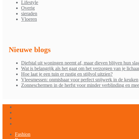
Lifestyle
Overig
sieraden
Vloeren
Nieuwe blogs
Diefstal uit woningen neemt af, maar dieven blijven hun sla
Wat is belangrijk als het gaat om het verzorgen van je licha
Hoe laat je een tuin er rustig en stijlvol uitzien?
Vleesmessen: onmisbaar voor perfect snijwerk in de keuken
Zonneschermen in de herfst voor minder verblinding en mee
Fashion