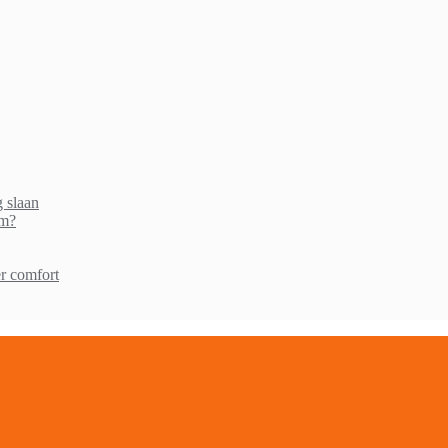
g slaan
am?
r comfort