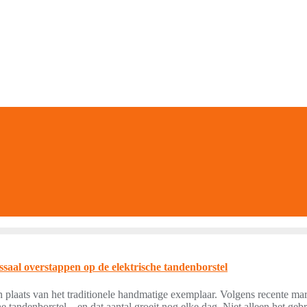
saal overstappen op de elektrische tandenborstel
in plaats van het traditionele handmatige exemplaar. Volgens recente 
 tandenborstel – en dat aantal groeit nog elke dag. Niet alleen het geb