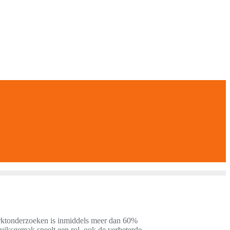
marktonderzoeken is inmiddels meer dan 60%
ruiksgemak speelt een rol, ook de verbeterde