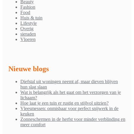
Beauty
Fashion
Food
Huis & tuin
Lifestyle
Overig
sieraden
Vloeren
Nieuwe blogs
Diefstal uit woningen neemt af, maar dieven blijven
hun slag slaan
Wat is belangrijk als het gaat om het verzorgen van je
lichaam?
Hoe laat je een tuin er rustig en stijlvol uitzien?
Vleesmessen: onmisbaar voor perfect snijwerk in de
keuken
Zonneschermen in de herfst voor minder verblinding en
meer comfort