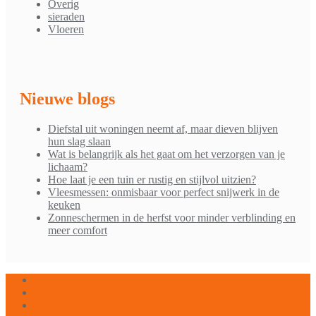
Overig
sieraden
Vloeren
Nieuwe blogs
Diefstal uit woningen neemt af, maar dieven blijven
hun slag slaan
Wat is belangrijk als het gaat om het verzorgen van je
lichaam?
Hoe laat je een tuin er rustig en stijlvol uitzien?
Vleesmessen: onmisbaar voor perfect snijwerk in de
keuken
Zonneschermen in de herfst voor minder verblinding en
meer comfort