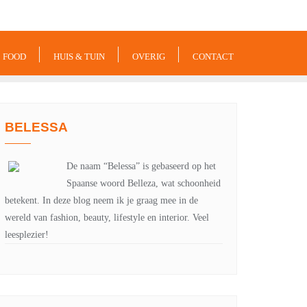
-xxx-xxx
noreply@example.com
Tyagal, Patan, Lalitpur
FOOD
HUIS & TUIN
OVERIG
CONTACT
BELESSA
De naam “Belessa” is gebaseerd op het
Spaanse woord Belleza, wat schoonheid
betekent. In deze blog neem ik je graag mee in de
wereld van fashion, beauty, lifestyle en interior. Veel
leesplezier!