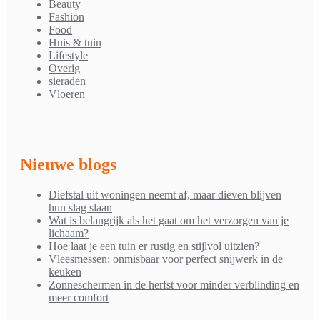
Beauty
Fashion
Food
Huis & tuin
Lifestyle
Overig
sieraden
Vloeren
Nieuwe blogs
Diefstal uit woningen neemt af, maar dieven blijven
hun slag slaan
Wat is belangrijk als het gaat om het verzorgen van je
lichaam?
Hoe laat je een tuin er rustig en stijlvol uitzien?
Vleesmessen: onmisbaar voor perfect snijwerk in de
keuken
Zonneschermen in de herfst voor minder verblinding en
meer comfort