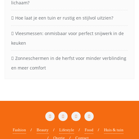
lichaam?
Hoe laat je een tuin er rustig en stijlvol uitzien?
Vleesmessen: onmisbaar voor perfect snijwerk in de
keuken
Zonneschermen in de herfst voor minder verblinding
en meer comfort
Fashion
Beauty
Lifestyle
Food
Huis & tuin
Overig
Contact