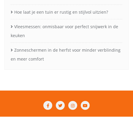
Hoe laat je een tuin er rustig en stijlvol uitzien?
Vleesmessen: onmisbaar voor perfect snijwerk in de
keuken
Zonneschermen in de herfst voor minder verblinding
en meer comfort
Fashion
Beauty
Lifestyle
Food
Huis & tuin
Overig
Contact