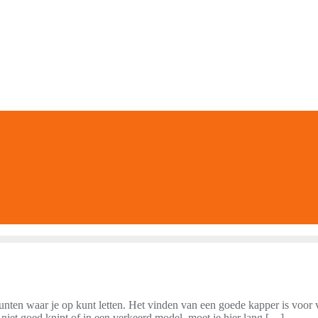
unten waar je op kunt letten. Het vinden van een goede kapper is voor 
 niet goed knipt of in een verkeerd model, moet je hier lang […]