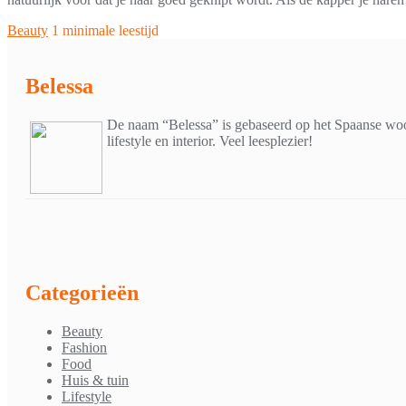
Beauty
1 minimale leestijd
Belessa
De naam “Belessa” is gebaseerd op het Spaanse woor
lifestyle en interior. Veel leesplezier!
Categorieën
Beauty
Fashion
Food
Huis & tuin
Lifestyle