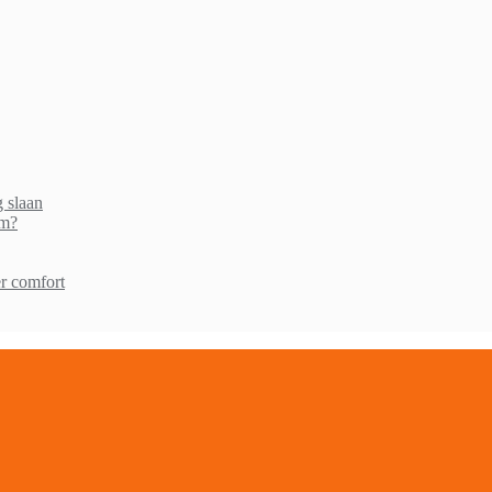
g slaan
am?
r comfort