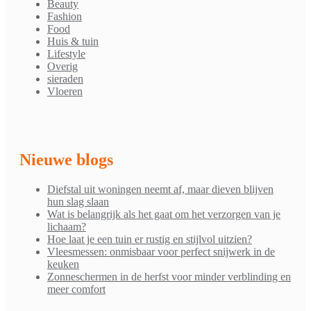
Beauty
Fashion
Food
Huis & tuin
Lifestyle
Overig
sieraden
Vloeren
Nieuwe blogs
Diefstal uit woningen neemt af, maar dieven blijven
hun slag slaan
Wat is belangrijk als het gaat om het verzorgen van je
lichaam?
Hoe laat je een tuin er rustig en stijlvol uitzien?
Vleesmessen: onmisbaar voor perfect snijwerk in de
keuken
Zonneschermen in de herfst voor minder verblinding en
meer comfort