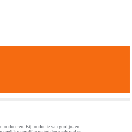
r produceren. Bij productie van gordijn- en
namelijk natuurlijke materialen zoals wol en