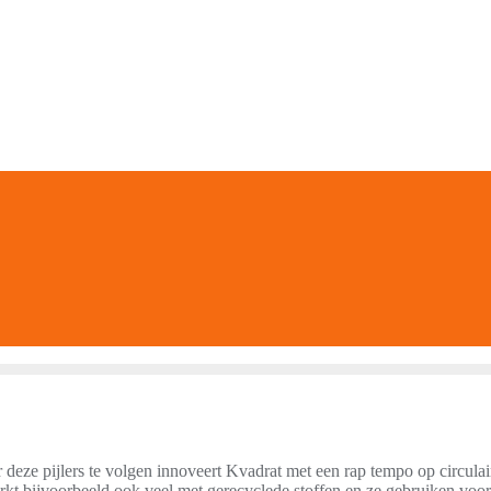
r deze pijlers te volgen innoveert Kvadrat met een rap tempo op circulai
rkt bijvoorbeeld ook veel met gerecyclede stoffen en ze gebruiken voor