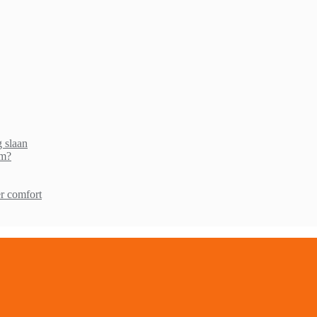
g slaan
am?
r comfort