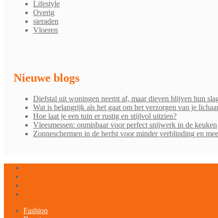
Lifestyle
Overig
sieraden
Vloeren
Nieuwe blogs
Diefstal uit woningen neemt af, maar dieven blijven hun sla
Wat is belangrijk als het gaat om het verzorgen van je licha
Hoe laat je een tuin er rustig en stijlvol uitzien?
Vleesmessen: onmisbaar voor perfect snijwerk in de keuken
Zonneschermen in de herfst voor minder verblinding en mee
Fashion