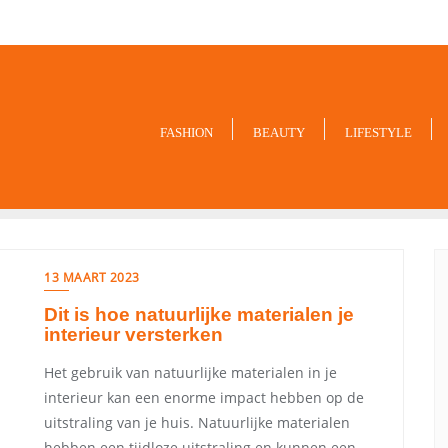
9849-xxx
FASHION
BEAUTY
LIFESTYLE
13 MAART 2023
Dit is hoe natuurlijke materialen je
interieur versterken
Het gebruik van natuurlijke materialen in je
interieur kan een enorme impact hebben op de
uitstraling van je huis. Natuurlijke materialen
hebben een tijdloze uitstraling en kunnen een