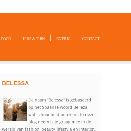
-xxx
noreply@example.com
Tyagal, Patan, Lalitpur
FOOD
HUIS & TUIN
OVERIG
CONTACT
BELESSA
De naam “Belessa” is gebaseerd
op het Spaanse woord Belleza,
wat schoonheid betekent. In deze
blog neem ik je graag mee in de
wereld van fashion, beauty, lifestyle en interior.