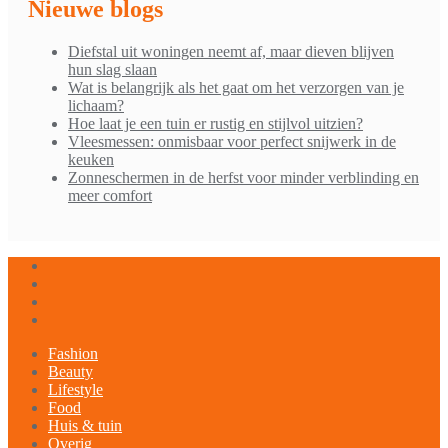
Nieuwe blogs
Diefstal uit woningen neemt af, maar dieven blijven
hun slag slaan
Wat is belangrijk als het gaat om het verzorgen van je
lichaam?
Hoe laat je een tuin er rustig en stijlvol uitzien?
Vleesmessen: onmisbaar voor perfect snijwerk in de
keuken
Zonneschermen in de herfst voor minder verblinding en
meer comfort
Fashion
Beauty
Lifestyle
Food
Huis & tuin
Overig