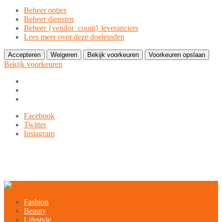
Beheer opties
Beheer diensten
Beheer {vendor_count} leveranciers
Lees meer over deze doeleinden
Accepteren
Weigeren
Bekijk voorkeuren
Voorkeuren opslaan
Bekijk voorkeuren
Ga
Facebook
naar
Twitter
de
Instagram
inhoud
9849-xxx-xxx
noreply@example.com
Tyagal, Patan, Lalitpur
Fashion
Beauty
Lifestyle