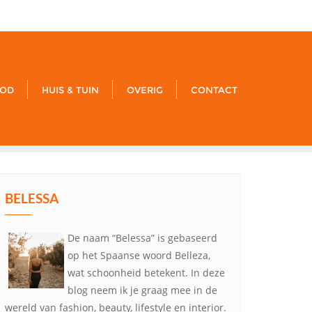
xxx
noreply@example.com
Tyagal, Patan, Lalitpur
OD
HUIS & TUIN
OVERIG
CONTACT
BELESSA
De naam “Belessa” is gebaseerd
op het Spaanse woord Belleza,
wat schoonheid betekent. In deze
blog neem ik je graag mee in de
wereld van fashion, beauty, lifestyle en interior.