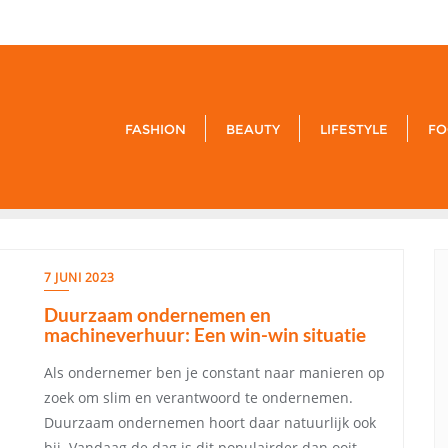
9849-xxx-
FASHION
BEAUTY
LIFESTYLE
FO
7 JUNI 2023
Duurzaam ondernemen en
machineverhuur: Een win-win situatie
Als ondernemer ben je constant naar manieren op
zoek om slim en verantwoord te ondernemen.
Duurzaam ondernemen hoort daar natuurlijk ook
bij. Vandaag de dag is dit populairder dan ooit.