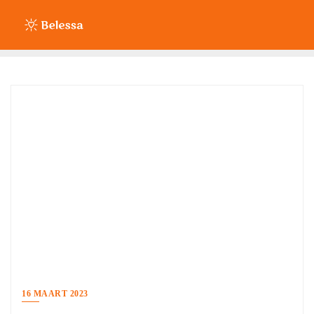
Ga
naar
de
inhoud
16 MAART 2023