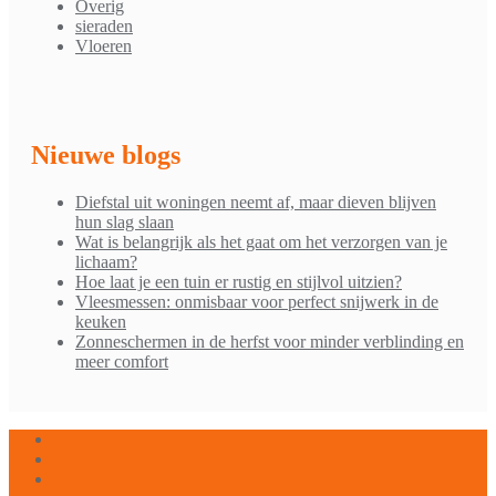
Overig
sieraden
Vloeren
Nieuwe blogs
Diefstal uit woningen neemt af, maar dieven blijven
hun slag slaan
Wat is belangrijk als het gaat om het verzorgen van je
lichaam?
Hoe laat je een tuin er rustig en stijlvol uitzien?
Vleesmessen: onmisbaar voor perfect snijwerk in de
keuken
Zonneschermen in de herfst voor minder verblinding en
meer comfort