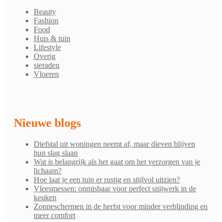
Beauty
Fashion
Food
Huis & tuin
Lifestyle
Overig
sieraden
Vloeren
Nieuwe blogs
Diefstal uit woningen neemt af, maar dieven blijven
hun slag slaan
Wat is belangrijk als het gaat om het verzorgen van je
lichaam?
Hoe laat je een tuin er rustig en stijlvol uitzien?
Vleesmessen: onmisbaar voor perfect snijwerk in de
keuken
Zonneschermen in de herfst voor minder verblinding en
meer comfort