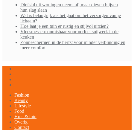
Diefstal uit woningen neemt af, maar dieven blijven
hun slag slaan
Wat is belangrijk als het gaat om het verzorgen van je
lichaam?
Hoe laat je een tuin er rustig en stijlvol uitzien?
Vleesmessen: onmisbaar voor perfect snijwerk in de
keuken
Zonneschermen in de herfst voor minder verblinding en
meer comfort
Fashion
Beauty
Lifestyle
Food
Huis & tuin
Overig
Contact