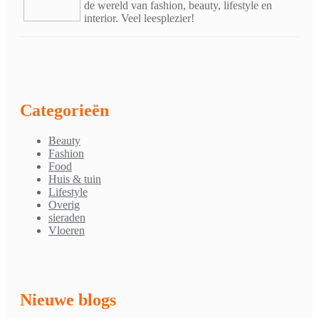
de wereld van fashion, beauty, lifestyle en
interior. Veel leesplezier!
Categorieën
Beauty
Fashion
Food
Huis & tuin
Lifestyle
Overig
sieraden
Vloeren
Nieuwe blogs