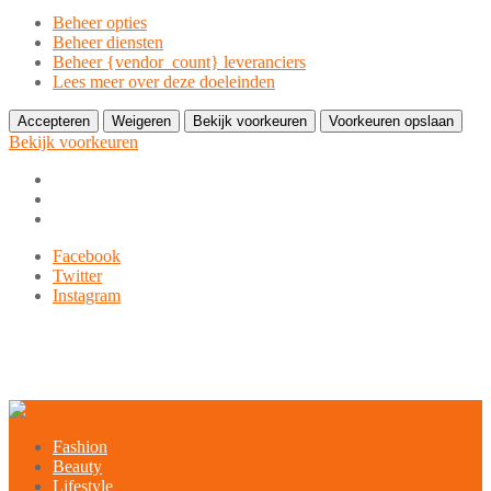
Beheer opties
Beheer diensten
Beheer {vendor_count} leveranciers
Lees meer over deze doeleinden
Accepteren
Weigeren
Bekijk voorkeuren
Voorkeuren opslaan
Bekijk voorkeuren
Ga
Facebook
naar
Twitter
de
Instagram
inhoud
9849-xxx-xxx
noreply@example.com
Tyagal, Patan, Lalitpur
Fashion
Beauty
Lifestyle