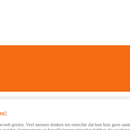
ren?
 wordt gezien. Veel mensen denken ten onrechte dat hun huis geen aantr
n zonder alarmsysteem en beveiligingsmaatregelen hebben de voorkeur va