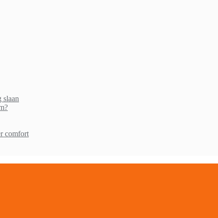
g slaan
am?
r comfort