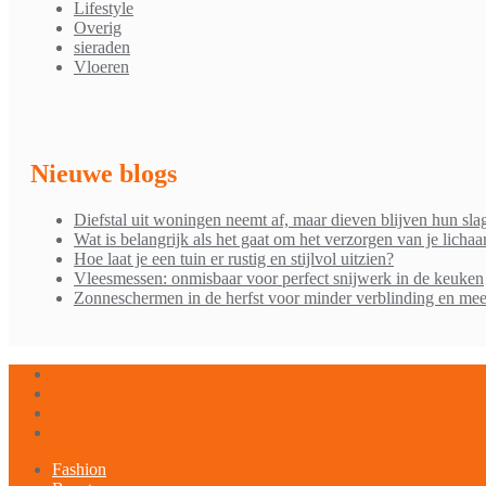
Lifestyle
Overig
sieraden
Vloeren
Nieuwe blogs
Diefstal uit woningen neemt af, maar dieven blijven hun sla
Wat is belangrijk als het gaat om het verzorgen van je licha
Hoe laat je een tuin er rustig en stijlvol uitzien?
Vleesmessen: onmisbaar voor perfect snijwerk in de keuken
Zonneschermen in de herfst voor minder verblinding en mee
Fashion