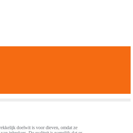
ekkelijk doelwit is voor dieven, omdat ze
n inbrekers. De realiteit is namelijk dat er