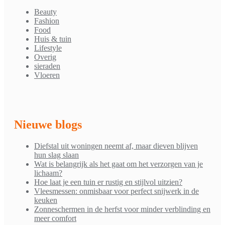
Beauty
Fashion
Food
Huis & tuin
Lifestyle
Overig
sieraden
Vloeren
Nieuwe blogs
Diefstal uit woningen neemt af, maar dieven blijven
hun slag slaan
Wat is belangrijk als het gaat om het verzorgen van je
lichaam?
Hoe laat je een tuin er rustig en stijlvol uitzien?
Vleesmessen: onmisbaar voor perfect snijwerk in de
keuken
Zonneschermen in de herfst voor minder verblinding en
meer comfort