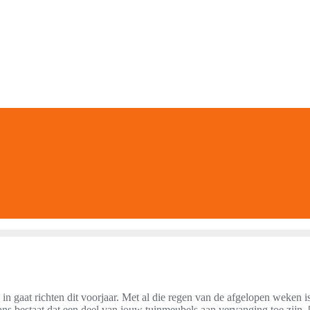
in gaat richten dit voorjaar. Met al die regen van de afgelopen weken is
ans bestaat dat een deel van jouw tuinmeubels aan vervanging toe zijn.