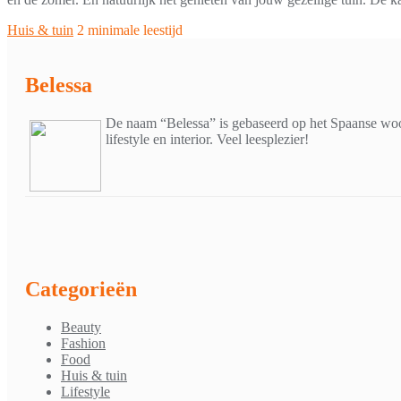
Huis & tuin
2 minimale leestijd
Belessa
De naam “Belessa” is gebaseerd op het Spaanse woor
lifestyle en interior. Veel leesplezier!
Categorieën
Beauty
Fashion
Food
Huis & tuin
Lifestyle