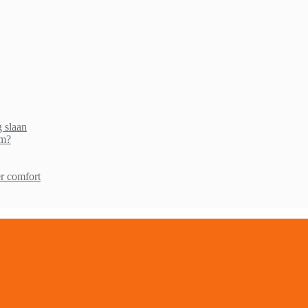
g slaan
am?
r comfort