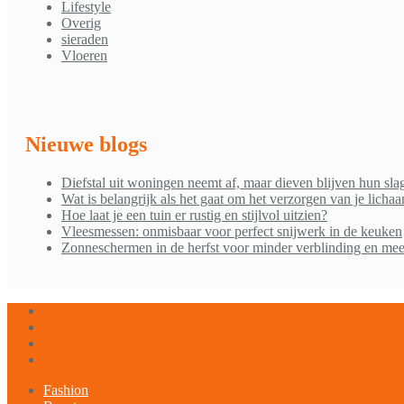
Lifestyle
Overig
sieraden
Vloeren
Nieuwe blogs
Diefstal uit woningen neemt af, maar dieven blijven hun sla
Wat is belangrijk als het gaat om het verzorgen van je licha
Hoe laat je een tuin er rustig en stijlvol uitzien?
Vleesmessen: onmisbaar voor perfect snijwerk in de keuken
Zonneschermen in de herfst voor minder verblinding en mee
Fashion