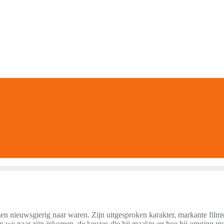
n nieuwsgierig naar waren. Zijn uitgesproken karakter, markante fi
n we naar zijn inkomen, de keuzes die hij maakte en hoe hij omging met