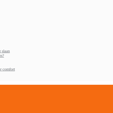
g slaan
am?
r comfort