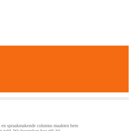
lms en spraakmakende columns maakten hem
 geld. We bespreken hoe rijk hij