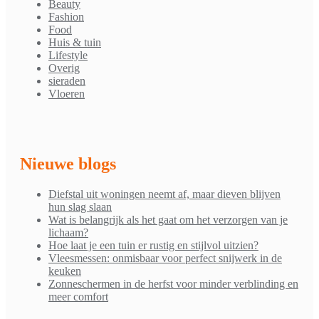
Beauty
Fashion
Food
Huis & tuin
Lifestyle
Overig
sieraden
Vloeren
Nieuwe blogs
Diefstal uit woningen neemt af, maar dieven blijven
hun slag slaan
Wat is belangrijk als het gaat om het verzorgen van je
lichaam?
Hoe laat je een tuin er rustig en stijlvol uitzien?
Vleesmessen: onmisbaar voor perfect snijwerk in de
keuken
Zonneschermen in de herfst voor minder verblinding en
meer comfort