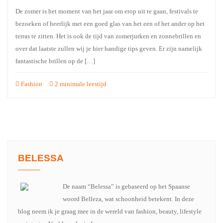
De zomer is het moment van het jaar om erop uit te gaan, festivals te
bezoeken of heerlijk met een goed glas van het een of het ander op het
terras te zitten. Het is ook de tijd van zomerjurken en zonnebrillen en
over dat laatste zullen wij je hier handige tips geven. Er zijn namelijk
fantastische brillen op de […]
Fashion
2 minimale leestijd
BELESSA
De naam “Belessa” is gebaseerd op het Spaanse
woord Belleza, wat schoonheid betekent. In deze
blog neem ik je graag mee in de wereld van fashion, beauty, lifestyle