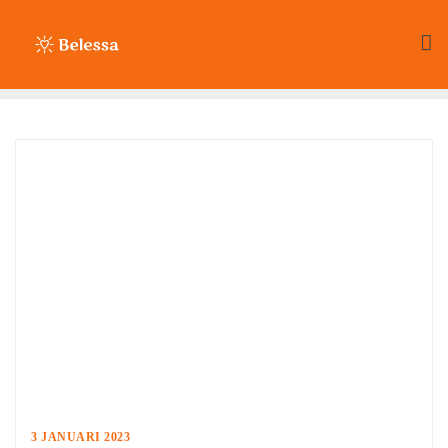
Ga
naar
de
inhoud
3 JANUARI 2023