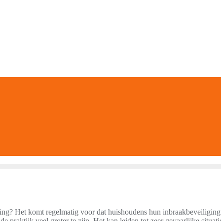
ning? Het komt regelmatig voor dat huishoudens hun inbraakbeveiliging
e praktijk veel groter te zijn. Het kan leiden tot zeer gevaarlijke situat