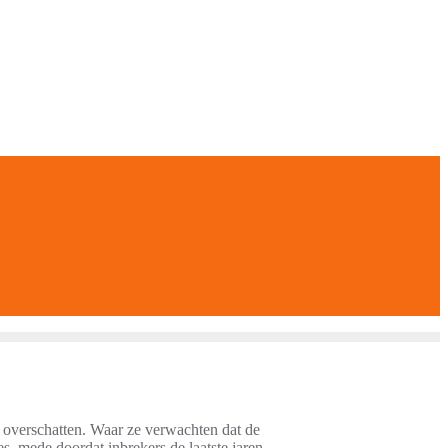
 overschatten. Waar ze verwachten dat de
ies, mede doordat inbrekers de laatste jaren