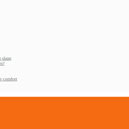
g slaan
am?
r comfort