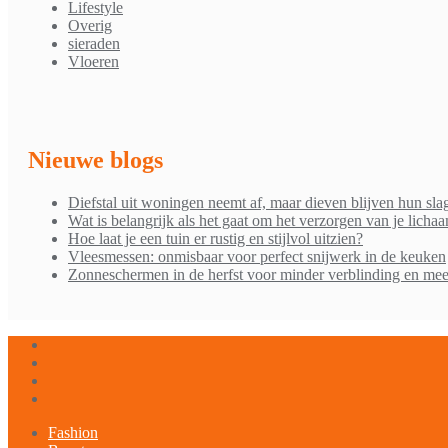
Lifestyle
Overig
sieraden
Vloeren
Nieuwe blogs
Diefstal uit woningen neemt af, maar dieven blijven hun sla
Wat is belangrijk als het gaat om het verzorgen van je licha
Hoe laat je een tuin er rustig en stijlvol uitzien?
Vleesmessen: onmisbaar voor perfect snijwerk in de keuken
Zonneschermen in de herfst voor minder verblinding en mee
Fashion