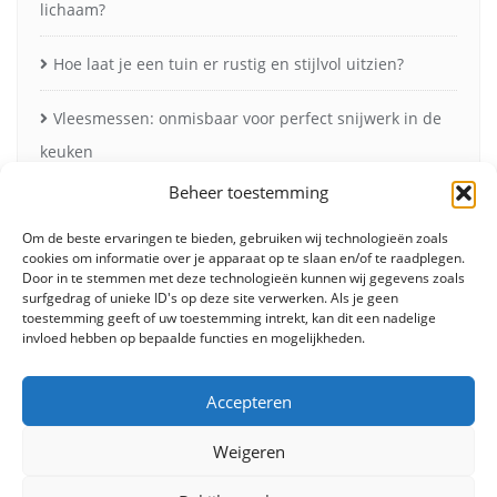
lichaam?
Hoe laat je een tuin er rustig en stijlvol uitzien?
Vleesmessen: onmisbaar voor perfect snijwerk in de
keuken
Beheer toestemming
Zonneschermen in de herfst voor minder verblinding
en meer comfort
Om de beste ervaringen te bieden, gebruiken wij technologieën zoals
cookies om informatie over je apparaat op te slaan en/of te raadplegen.
Door in te stemmen met deze technologieën kunnen wij gegevens zoals
surfgedrag of unieke ID's op deze site verwerken. Als je geen
toestemming geeft of uw toestemming intrekt, kan dit een nadelige
invloed hebben op bepaalde functies en mogelijkheden.
Accepteren
Weigeren
Fashion
Beauty
Lifestyle
Food
Huis & tuin
Overig
Contact