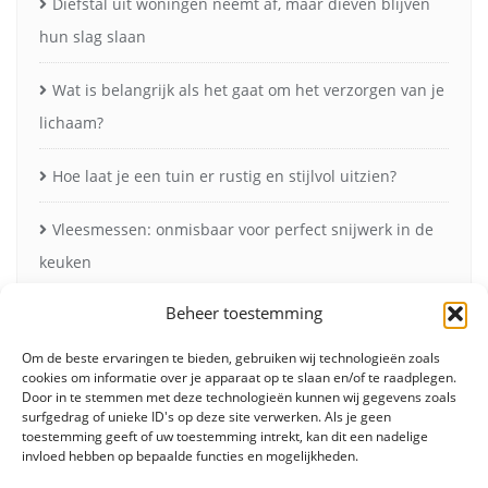
Diefstal uit woningen neemt af, maar dieven blijven
hun slag slaan
Wat is belangrijk als het gaat om het verzorgen van je
lichaam?
Hoe laat je een tuin er rustig en stijlvol uitzien?
Vleesmessen: onmisbaar voor perfect snijwerk in de
keuken
Beheer toestemming
Zonneschermen in de herfst voor minder verblinding
en meer comfort
Om de beste ervaringen te bieden, gebruiken wij technologieën zoals
cookies om informatie over je apparaat op te slaan en/of te raadplegen.
Door in te stemmen met deze technologieën kunnen wij gegevens zoals
surfgedrag of unieke ID's op deze site verwerken. Als je geen
toestemming geeft of uw toestemming intrekt, kan dit een nadelige
invloed hebben op bepaalde functies en mogelijkheden.