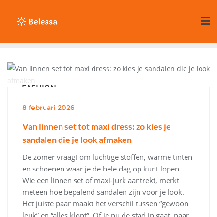
Ga
naar
de
inhoud
FASHION
8 februari 2026
Van linnen set tot maxi dress: zo kies je
sandalen die je look afmaken
De zomer vraagt om luchtige stoffen, warme tinten
en schoenen waar je de hele dag op kunt lopen.
Wie een linnen set of maxi-jurk aantrekt, merkt
meteen hoe bepalend sandalen zijn voor je look.
Het juiste paar maakt het verschil tussen “gewoon
leuk” en “alles klopt”. Of je nu de stad in gaat, naar