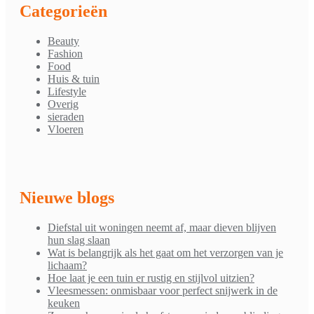
Categorieën
Beauty
Fashion
Food
Huis & tuin
Lifestyle
Overig
sieraden
Vloeren
Nieuwe blogs
Diefstal uit woningen neemt af, maar dieven blijven
hun slag slaan
Wat is belangrijk als het gaat om het verzorgen van je
lichaam?
Hoe laat je een tuin er rustig en stijlvol uitzien?
Vleesmessen: onmisbaar voor perfect snijwerk in de
keuken