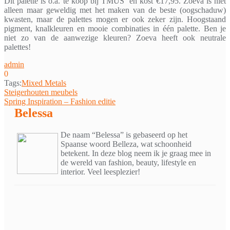
Dit palette is o.a. te koop bij TMUS en kost €17,95. Zoeva is niet
alleen maar geweldig met het maken van de beste (oogschaduw)
kwasten, maar de palettes mogen er ook zeker zijn. Hoogstaand
pigment, knalkleuren en mooie combinaties in één palette. Ben je
niet zo van de aanwezige kleuren? Zoeva heeft ook neutrale
palettes!
admin
0
Tags:
Mixed Metals
Bericht
Steigerhouten meubels
Spring Inspiration – Fashion editie
navigatie
Belessa
De naam “Belessa” is gebaseerd op het
Spaanse woord Belleza, wat schoonheid
betekent. In deze blog neem ik je graag mee in
de wereld van fashion, beauty, lifestyle en
interior. Veel leesplezier!