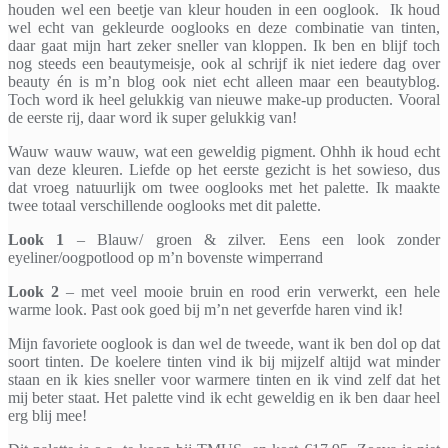
houden wel een beetje van kleur houden in een ooglook. Ik houd
wel echt van gekleurde ooglooks en deze combinatie van tinten,
daar gaat mijn hart zeker sneller van kloppen. Ik ben en blijf toch
nog steeds een beautymeisje, ook al schrijf ik niet iedere dag over
beauty én is m’n blog ook niet echt alleen maar een beautyblog.
Toch word ik heel gelukkig van nieuwe make-up producten. Vooral
de eerste rij, daar word ik super gelukkig van!
Wauw wauw wauw, wat een geweldig pigment. Ohhh ik houd echt
van deze kleuren. Liefde op het eerste gezicht is het sowieso, dus
dat vroeg natuurlijk om twee ooglooks met het palette. Ik maakte
twee totaal verschillende ooglooks met dit palette.
Look 1
– Blauw/ groen & zilver. Eens een look zonder
eyeliner/oogpotlood op m’n bovenste wimperrand
Look 2
– met veel mooie bruin en rood erin verwerkt, een hele
warme look. Past ook goed bij m’n net geverfde haren vind ik!
Mijn favoriete ooglook is dan wel de tweede, want ik ben dol op dat
soort tinten. De koelere tinten vind ik bij mijzelf altijd wat minder
staan en ik kies sneller voor warmere tinten en ik vind zelf dat het
mij beter staat. Het palette vind ik echt geweldig en ik ben daar heel
erg blij mee!