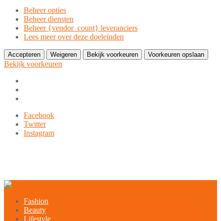
Beheer opties
Beheer diensten
Beheer {vendor_count} leveranciers
Lees meer over deze doeleinden
Accepteren
Weigeren
Bekijk voorkeuren
Voorkeuren opslaan
Bekijk voorkeuren
Ga
Facebook
naar
Twitter
de
Instagram
inhoud
9849-xxx-xxx
noreply@example.com
Tyagal, Patan, Lalitpur
Fashion
Beauty
Lifestyle