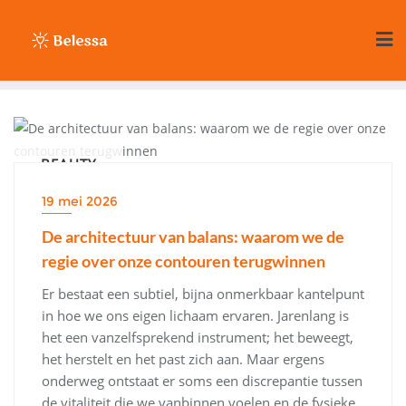
Ga
naar
de
inhoud
BEAUTY
19 mei 2026
De architectuur van balans: waarom we de
regie over onze contouren terugwinnen
Er bestaat een subtiel, bijna onmerkbaar kantelpunt
in hoe we ons eigen lichaam ervaren. Jarenlang is
het een vanzelfsprekend instrument; het beweegt,
het herstelt en het past zich aan. Maar ergens
onderweg ontstaat er soms een discrepantie tussen
de vitaliteit die we vanbinnen voelen en de fysieke