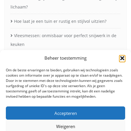
lichaam?
Hoe laat je een tuin er rustig en stijlvol uitzien?
Vleesmessen: onmisbaar voor perfect snijwerk in de
keuken
Beheer toestemming
Zonneschermen in de herfst voor minder verblinding
en meer comfort
Om de beste ervaringen te bieden, gebruiken wij technologieën zoals
cookies om informatie over je apparaat op te slaan en/of te raadplegen.
Door in te stemmen met deze technologieën kunnen wij gegevens zoals
surfgedrag of unieke ID's op deze site verwerken. Als je geen
toestemming geeft of uw toestemming intrekt, kan dit een nadelige
invloed hebben op bepaalde functies en mogelijkheden.
Accepteren
Weigeren
Fashion
Beauty
Lifestyle
Food
Huis & tuin