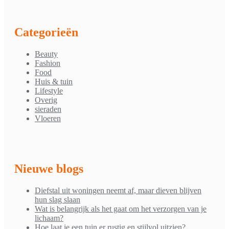
Categorieën
Beauty
Fashion
Food
Huis & tuin
Lifestyle
Overig
sieraden
Vloeren
Nieuwe blogs
Diefstal uit woningen neemt af, maar dieven blijven
hun slag slaan
Wat is belangrijk als het gaat om het verzorgen van je
lichaam?
Hoe laat je een tuin er rustig en stijlvol uitzien?