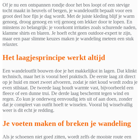
Of je nu een ontspannen rondje door het bos loopt of een stevige
tocht maakt in heuvels of bergen, je wandeloutfit bepaalt voor een
groot deel hoe fijn je dag wordt. Met de juiste kleding blijf je warm
genoeg, droog genoeg en vrij genoeg om lekker door te lopen. En
minstens zo belangrijk: je voorkomt irritaties zoals schurende naden,
klamme shirts en blaren. Je hoeft echt geen outdoor-expert te zijn,
maar een paar slimme keuzes maken je wandeling meteen een stuk
relaxter.
Het laagjesprincipe werkt altijd
Een wandeloutfit bouwen doe je het makkelijkst in lagen. Dat klinkt
technisch, maar het is vooral heel praktisch. De eerste laag zit direct
op je huid en moet zweet afvoeren, zodat je niet koud wordt zodra je
even stilstaat. De tweede laag houdt warmte vast, bijvoorbeeld een
fleece of een dunne trui. De derde laag beschermt tegen wind en
regen. Zo kun je onderweg eenvoudig iets uit of aan doen, zonder
dat je compleet van outfit hoeft te wisselen. Vooral bij wisselvallig
weer is dit echt je redding.
Je voeten maken of breken je wandeling
Als je schoenen niet goed zitten, wordt zelfs de mooiste route een