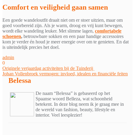
Comfort en veiligheid gaan samen
Een goede wandeloutfit draait niet om er stoer uitzien, maar om
goed voorbereid zijn. Als je warm, droog en vrij kunt bewegen,
wordt elke wandeling leuker. Met slimme lagen,
comfortabele
schoenen
,
betrouwbare sokken en een paar handige accessoires
kom je verder én houd je meer energie over om te genieten. En dat
is uiteindelijk precies het doel.
admin
0
Bericht
Originele verjaardag activiteiten bij de Tuinderij
Johan Vollenbroek vermogen: invloed, idealen en financiële feiten
navigatie
Belessa
De naam “Belessa” is gebaseerd op het
Spaanse woord Belleza, wat schoonheid
betekent. In deze blog neem ik je graag mee in
de wereld van fashion, beauty, lifestyle en
interior. Veel leesplezier!