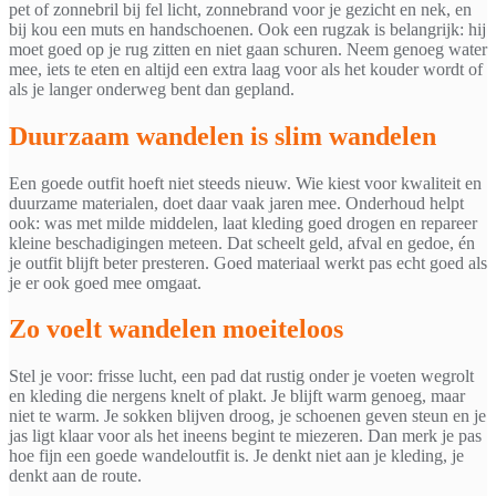
pet of zonnebril bij fel licht, zonnebrand voor je gezicht en nek, en
bij kou een muts en handschoenen. Ook een rugzak is belangrijk: hij
moet goed op je rug zitten en niet gaan schuren. Neem genoeg water
mee, iets te eten en altijd een extra laag voor als het kouder wordt of
als je langer onderweg bent dan gepland.
Duurzaam wandelen is slim wandelen
Een goede outfit hoeft niet steeds nieuw. Wie kiest voor kwaliteit en
duurzame materialen, doet daar vaak jaren mee. Onderhoud helpt
ook: was met milde middelen, laat kleding goed drogen en repareer
kleine beschadigingen meteen. Dat scheelt geld, afval en gedoe, én
je outfit blijft beter presteren. Goed materiaal werkt pas echt goed als
je er ook goed mee omgaat.
Zo voelt wandelen moeiteloos
Stel je voor: frisse lucht, een pad dat rustig onder je voeten wegrolt
en kleding die nergens knelt of plakt. Je blijft warm genoeg, maar
niet te warm. Je sokken blijven droog, je schoenen geven steun en je
jas ligt klaar voor als het ineens begint te miezeren. Dan merk je pas
hoe fijn een goede wandeloutfit is. Je denkt niet aan je kleding, je
denkt aan de route.