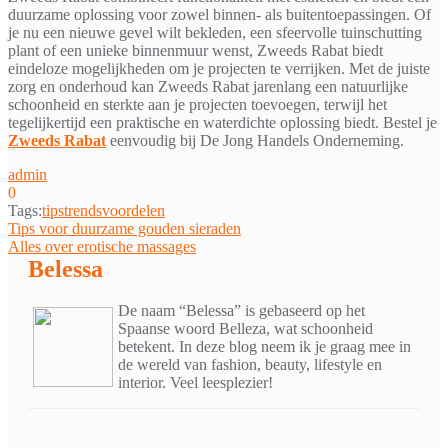
duurzame oplossing voor zowel binnen- als buitentoepassingen. Of
je nu een nieuwe gevel wilt bekleden, een sfeervolle tuinschutting
plant of een unieke binnenmuur wenst, Zweeds Rabat biedt
eindeloze mogelijkheden om je projecten te verrijken. Met de juiste
zorg en onderhoud kan Zweeds Rabat jarenlang een natuurlijke
schoonheid en sterkte aan je projecten toevoegen, terwijl het
tegelijkertijd een praktische en waterdichte oplossing biedt. Bestel je
Zweeds Rabat
eenvoudig bij De Jong Handels Onderneming.
admin
0
Tags:
tips
trends
voordelen
Bericht
Tips voor duurzame gouden sieraden
Alles over erotische massages
navigatie
Belessa
De naam “Belessa” is gebaseerd op het
Spaanse woord Belleza, wat schoonheid
betekent. In deze blog neem ik je graag mee in
de wereld van fashion, beauty, lifestyle en
interior. Veel leesplezier!