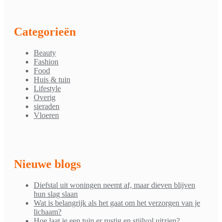
Categorieën
Beauty
Fashion
Food
Huis & tuin
Lifestyle
Overig
sieraden
Vloeren
Nieuwe blogs
Diefstal uit woningen neemt af, maar dieven blijven
hun slag slaan
Wat is belangrijk als het gaat om het verzorgen van je
lichaam?
Hoe laat je een tuin er rustig en stijlvol uitzien?