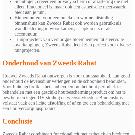
Schuttigen: creëer een privacy-scherm of afrastering die niet
alleen functioneel is, maar ook een esthetische meerwaarde
biedt aan je tuin.
Binnenmuren: voor een unieke en warme uitstraling
binnenshuis kan Zweeds Rabat ook worden gebruikt als
wandbekleding in woonkamers, slaapkamers of als
accentmuur.
Tuinprojecten: van verhoogde bloembedden tot sfeervolle
overkappingen, Zweeds Rabat leent zich perfect voor diverse
tuinprojecten.
Onderhoud van Zweeds Rabat
Hoewel Zweeds Rabat ontworpen is voor duurzaamheid, kan goed
onderhoud de levensduur verlengen en de schoonheid behouden.
Voor buitengebruik is het aanbevolen om het hout periodiek te
behandelen met een geschikt houtbeschermingsproduct om het te
beschermen tegen UV-straling en weersinvloeden. Binnenshuis
volstaat vaak een lichte afstoffing of af en toe een behandeling met
een houtverzorgingsproduct.
Conclusie
Zweeds Rabat combineert functionaliteit met esthetiek en biedt een