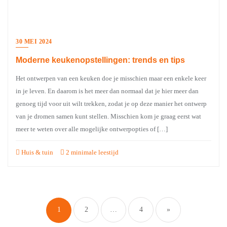
30 MEI 2024
Moderne keukenopstellingen: trends en tips
Het ontwerpen van een keuken doe je misschien maar een enkele keer
in je leven. En daarom is het meer dan normaal dat je hier meer dan
genoeg tijd voor uit wilt trekken, zodat je op deze manier het ontwerp
van je dromen samen kunt stellen. Misschien kom je graag eerst wat
meer te weten over alle mogelijke ontwerpopties of […]
Huis & tuin
2 minimale leestijd
Berichten
paginering
1
2
…
4
»