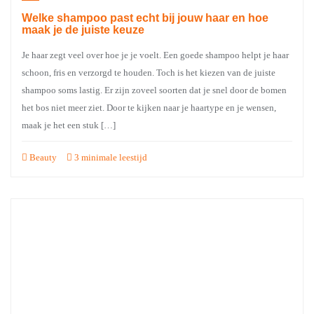
Welke shampoo past echt bij jouw haar en hoe
maak je de juiste keuze
Je haar zegt veel over hoe je je voelt. Een goede shampoo helpt je haar
schoon, fris en verzorgd te houden. Toch is het kiezen van de juiste
shampoo soms lastig. Er zijn zoveel soorten dat je snel door de bomen
het bos niet meer ziet. Door te kijken naar je haartype en je wensen,
maak je het een stuk […]
Beauty
3 minimale leestijd