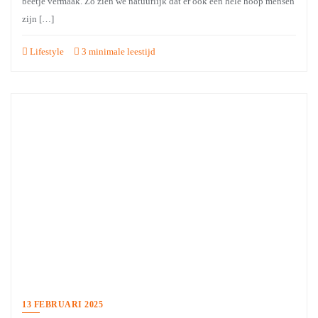
beetje vermaak. Zo zien we natuurlijk dat er ook een hele hoop mensen
zijn […]
Lifestyle
3 minimale leestijd
13 FEBRUARI 2025