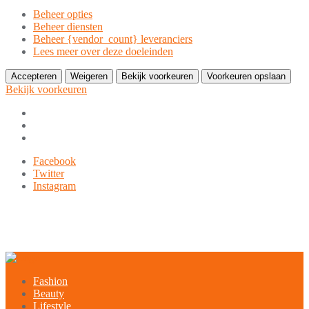
Beheer opties
Beheer diensten
Beheer {vendor_count} leveranciers
Lees meer over deze doeleinden
Accepteren
Weigeren
Bekijk voorkeuren
Voorkeuren opslaan
Bekijk voorkeuren
Ga
Facebook
naar
Twitter
de
Instagram
inhoud
9849-xxx-xxx
noreply@example.com
Tyagal, Patan, Lalitpur
Fashion
Beauty
Lifestyle