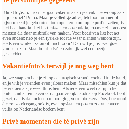
Klinkt logisch, maar het gaat vaker mis dan je denkt. Je woonplaats
in je profiel? Prima. Maar je volledige adres, telefoonnummer of
bijvoorbeeld je geboortedatum open en bloot op je profiel zetten, is
niet heel handig. Het lijkt misschien onschuldig, maar er zijn genoeg
mensen die daar misbruik van maken. Voor bedrijven ligt het net
even anders: heb je een fysieke locatie waar klanten welkom zijn,
zoals een winkel, salon of lunchroom? Dan wil je juist wél goed
vindbaar zijn. Maar houd privé en zakelijk wel een beetje
gescheiden.
Vakantiefoto’s terwijl je nog weg bent
Ja, we snappen het: je zit op een tropisch strand, cocktail in de hand,
en je wilt je vrienden even jaloers maken. Maar misschien kun je dat
beter doen als je weer thuis bent. Als iedereen weet dat jij in het
buitenland zit én je eerder dat jaar vrolijk je adres op Facebook hebt
gezet, dan is dat toch een uitnodiging voor inbrekers. Dus, hoe mooi
die zonsondergang ook is, even opslaan en posten zodra je weer
veilig op Nederlandse bodem bent.
Privé momenten die té privé zijn