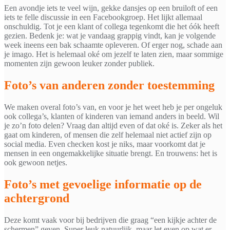
Een avondje iets te veel wijn, gekke dansjes op een bruiloft of een
iets te felle discussie in een Facebookgroep. Het lijkt allemaal
onschuldig. Tot je een klant of collega tegenkomt die het óók heeft
gezien. Bedenk je: wat je vandaag grappig vindt, kan je volgende
week ineens een bak schaamte opleveren. Of erger nog, schade aan
je imago. Het is helemaal oké om jezelf te laten zien, maar sommige
momenten zijn gewoon leuker zonder publiek.
Foto’s van anderen zonder toestemming
We maken overal foto’s van, en voor je het weet heb je per ongeluk
ook collega’s, klanten of kinderen van iemand anders in beeld. Wil
je zo’n foto delen? Vraag dan altijd even of dat oké is. Zeker als het
gaat om kinderen, of mensen die zelf helemaal niet actief zijn op
social media. Even checken kost je niks, maar voorkomt dat je
mensen in een ongemakkelijke situatie brengt. En trouwens: het is
ook gewoon netjes.
Foto’s met gevoelige informatie op de
achtergrond
Deze komt vaak voor bij bedrijven die graag “een kijkje achter de
schermen” geven. Super leuk natuurlijk, maar let even op wat er