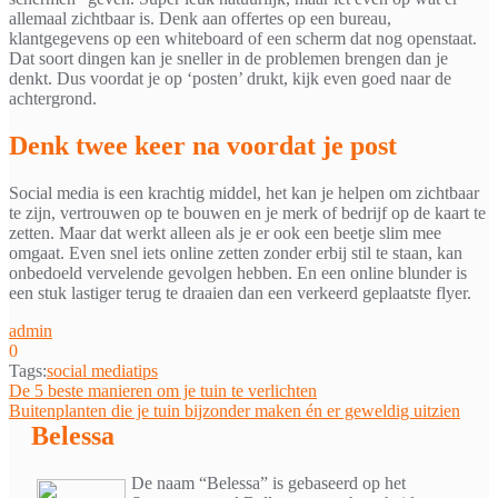
allemaal zichtbaar is. Denk aan offertes op een bureau,
klantgegevens op een whiteboard of een scherm dat nog openstaat.
Dat soort dingen kan je sneller in de problemen brengen dan je
denkt. Dus voordat je op ‘posten’ drukt, kijk even goed naar de
achtergrond.
Denk twee keer na voordat je post
Social media is een krachtig middel, het kan je helpen om zichtbaar
te zijn, vertrouwen op te bouwen en je merk of bedrijf op de kaart te
zetten. Maar dat werkt alleen als je er ook een beetje slim mee
omgaat. Even snel iets online zetten zonder erbij stil te staan, kan
onbedoeld vervelende gevolgen hebben. En een online blunder is
een stuk lastiger terug te draaien dan een verkeerd geplaatste flyer.
admin
0
Tags:
social media
tips
Bericht
De 5 beste manieren om je tuin te verlichten
Buitenplanten die je tuin bijzonder maken én er geweldig uitzien
navigatie
Belessa
De naam “Belessa” is gebaseerd op het