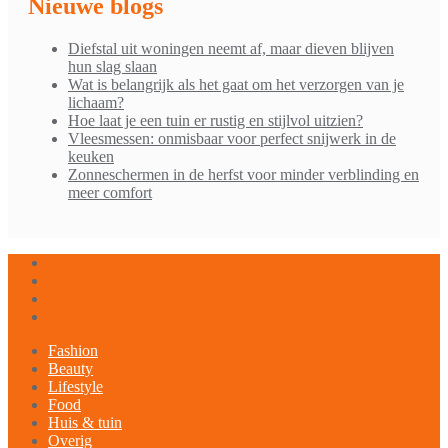
Nieuwe blogs
Diefstal uit woningen neemt af, maar dieven blijven
hun slag slaan
Wat is belangrijk als het gaat om het verzorgen van je
lichaam?
Hoe laat je een tuin er rustig en stijlvol uitzien?
Vleesmessen: onmisbaar voor perfect snijwerk in de
keuken
Zonneschermen in de herfst voor minder verblinding en
meer comfort
Fashion
Beauty
Lifestyle
Food
Huis & tuin
Overig