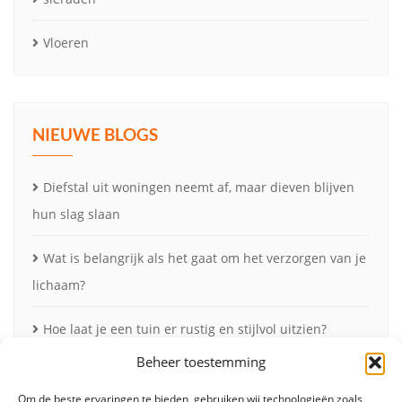
Vloeren
NIEUWE BLOGS
Diefstal uit woningen neemt af, maar dieven blijven
hun slag slaan
Wat is belangrijk als het gaat om het verzorgen van je
lichaam?
Hoe laat je een tuin er rustig en stijlvol uitzien?
Beheer toestemming
Vleesmessen: onmisbaar voor perfect snijwerk in de
keuken
Om de beste ervaringen te bieden, gebruiken wij technologieën zoals