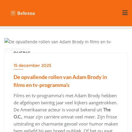
Ga
naar
de
inhoud
OVERIG
15 december 2025
De opvallende rollen van Adam Brody in
films en tv-programma’s
Films en tv-programma’s met Adam Brody hebben
de afgelopen twintig jaar veel kijkers aangetrokken.
De Amerikaanse acteur is vooral bekend uit
The
O.C.
, maar zijn carrière omvat veel meer. Zijn frisse
uitstraling en charmante gevoel voor humor maken
hem geliefd bij een breed publiek. Of het nu gaat