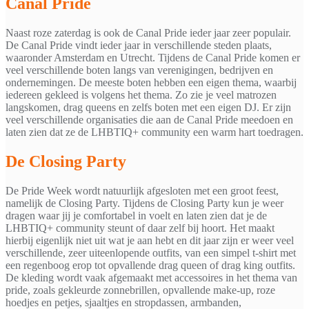
Canal Pride
Naast roze zaterdag is ook de Canal Pride ieder jaar zeer populair.
De Canal Pride vindt ieder jaar in verschillende steden plaats,
waaronder Amsterdam en Utrecht. Tijdens de Canal Pride komen er
veel verschillende boten langs van verenigingen, bedrijven en
ondernemingen. De meeste boten hebben een eigen thema, waarbij
iedereen gekleed is volgens het thema. Zo zie je veel matrozen
langskomen, drag queens en zelfs boten met een eigen DJ. Er zijn
veel verschillende organisaties die aan de Canal Pride meedoen en
laten zien dat ze de LHBTIQ+ community een warm hart toedragen.
De Closing Party
De Pride Week wordt natuurlijk afgesloten met een groot feest,
namelijk de Closing Party. Tijdens de Closing Party kun je weer
dragen waar jij je comfortabel in voelt en laten zien dat je de
LHBTIQ+ community steunt of daar zelf bij hoort. Het maakt
hierbij eigenlijk niet uit wat je aan hebt en dit jaar zijn er weer veel
verschillende, zeer uiteenlopende outfits, van een simpel t-shirt met
een regenboog erop tot opvallende drag queen of drag king outfits.
De kleding wordt vaak afgemaakt met accessoires in het thema van
pride, zoals gekleurde zonnebrillen, opvallende make-up, roze
hoedjes en petjes, sjaaltjes en stropdassen, armbanden,