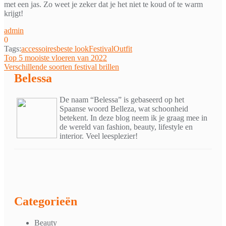
met een jas. Zo weet je zeker dat je het niet te koud of te warm
krijgt!
admin
0
Tags:
accessoires
beste look
Festival
Outfit
Bericht
Top 5 mooiste vloeren van 2022
Verschillende soorten festival brillen
navigatie
Belessa
De naam “Belessa” is gebaseerd op het
Spaanse woord Belleza, wat schoonheid
betekent. In deze blog neem ik je graag mee in
de wereld van fashion, beauty, lifestyle en
interior. Veel leesplezier!
Categorieën
Beauty