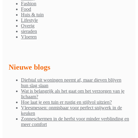
Fashion
Food
Huis & tuin
Lifestyle
Overig
sieraden
Vloeren
Nieuwe blogs
Diefstal uit woningen neemt af, maar dieven blijven
hun slag slaan
Wat is belangrijk als het gaat om het verzorgen van je
lichaam?
Hoe laat je een tuin er rustig en stijlvol uitzien?
Vleesmessen: onmisbaar voor perfect snijwerk in de
keuken
Zonneschermen in de herfst voor minder verblinding en
meer comfort