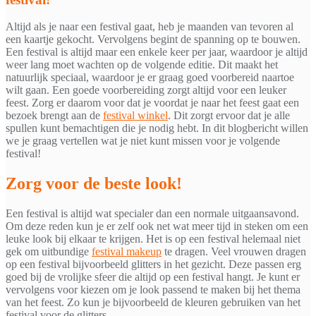
Altijd als je naar een festival gaat, heb je maanden van tevoren al
een kaartje gekocht. Vervolgens begint de spanning op te bouwen.
Een festival is altijd maar een enkele keer per jaar, waardoor je altijd
weer lang moet wachten op de volgende editie. Dit maakt het
natuurlijk speciaal, waardoor je er graag goed voorbereid naartoe
wilt gaan. Een goede voorbereiding zorgt altijd voor een leuker
feest. Zorg er daarom voor dat je voordat je naar het feest gaat een
bezoek brengt aan de
festival winkel
. Dit zorgt ervoor dat je alle
spullen kunt bemachtigen die je nodig hebt. In dit blogbericht willen
we je graag vertellen wat je niet kunt missen voor je volgende
festival!
Zorg voor de beste look!
Een festival is altijd wat specialer dan een normale uitgaansavond.
Om deze reden kun je er zelf ook net wat meer tijd in steken om een
leuke look bij elkaar te krijgen. Het is op een festival helemaal niet
gek om uitbundige
festival makeup
te dragen. Veel vrouwen dragen
op een festival bijvoorbeeld glitters in het gezicht. Deze passen erg
goed bij de vrolijke sfeer die altijd op een festival hangt. Je kunt er
vervolgens voor kiezen om je look passend te maken bij het thema
van het feest. Zo kun je bijvoorbeeld de kleuren gebruiken van het
festival voor de glitters.